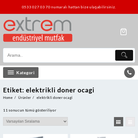
Skip
0533 027 03 70 numaralı hattan bize ulaşabilirsiniz.
to
content
Kategori
Etiket:
elektrikli doner ocagi
Home
Ürünler
elektrikli doner ocagi
11 sonucun tümü gösteriliyor