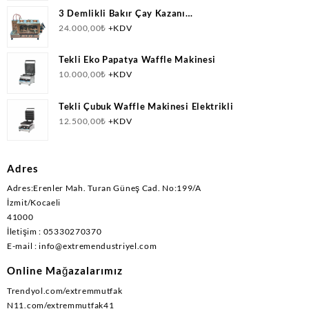
3 Demlikli Bakır Çay Kazanı
Doğalgazlı(CNG)+Elektrikli Ce Belgeli
24.000,00
₺
+KDV
Tekli Eko Papatya Waffle Makinesi
10.000,00
₺
+KDV
Tekli Çubuk Waffle Makinesi Elektrikli
12.500,00
₺
+KDV
Adres
Adres:Erenler Mah. Turan Güneş Cad. No:199/A
İzmit/Kocaeli
41000
İletişim : 05330270370
E-mail : info@extremendustriyel.com
Online Mağazalarımız
Trendyol.com/extremmutfak
N11.com/extremmutfak41