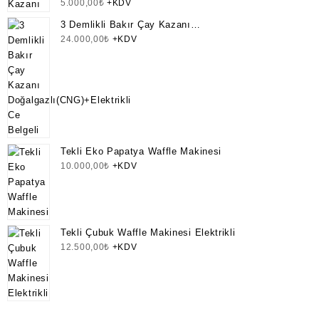
5.000,00
₺
+KDV
3 Demlikli Bakır Çay Kazanı
Doğalgazlı(CNG)+Elektrikli Ce Belgeli
24.000,00
₺
+KDV
Tekli Eko Papatya Waffle Makinesi
10.000,00
₺
+KDV
Tekli Çubuk Waffle Makinesi Elektrikli
12.500,00
₺
+KDV