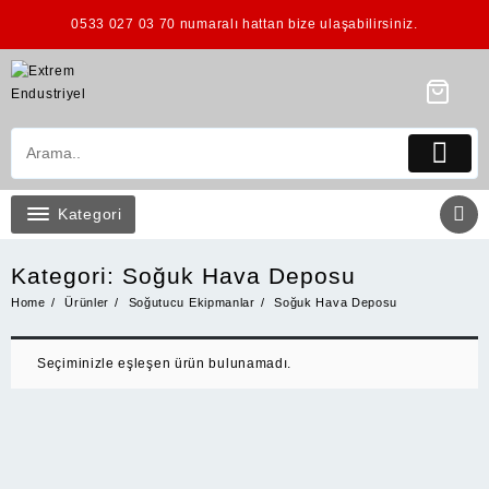
Skip
0533 027 03 70 numaralı hattan bize ulaşabilirsiniz.
to
content
Kategori
Kategori:
Soğuk Hava Deposu
Home
Ürünler
Soğutucu Ekipmanlar
Soğuk Hava Deposu
Seçiminizle eşleşen ürün bulunamadı.