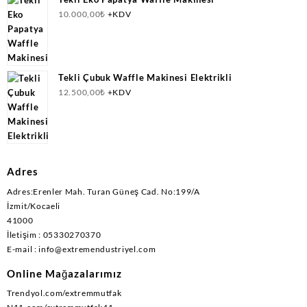
10.000,00
₺
+KDV
Tekli Çubuk Waffle Makinesi Elektrikli
12.500,00
₺
+KDV
Adres
Adres:Erenler Mah. Turan Güneş Cad. No:199/A
İzmit/Kocaeli
41000
İletişim : 05330270370
E-mail : info@extremendustriyel.com
Online Mağazalarımız
Trendyol.com/extremmutfak