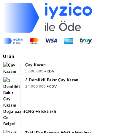
Ürün
Çay Kazanı
5.000,00
₺
+KDV
3 Demlikli Bakır Çay Kazanı
Doğalgazlı(CNG)+Elektrikli Ce Belgeli
24.000,00
₺
+KDV
Tekli Eko Papatya Waffle Makinesi