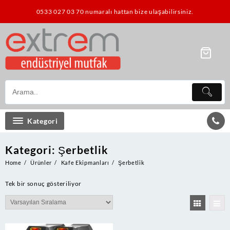
Skip
0533 027 03 70 numaralı hattan bize ulaşabilirsiniz.
to
content
Kategori
Kategori:
Şerbetlik
Home
Ürünler
Kafe Ekipmanları
Şerbetlik
Tek bir sonuç gösteriliyor