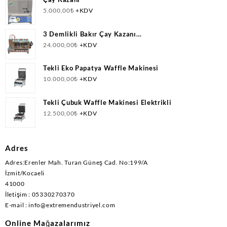
5.000,00
₺
+KDV
3 Demlikli Bakır Çay Kazanı
Doğalgazlı(CNG)+Elektrikli Ce Belgeli
24.000,00
₺
+KDV
Tekli Eko Papatya Waffle Makinesi
10.000,00
₺
+KDV
Tekli Çubuk Waffle Makinesi Elektrikli
12.500,00
₺
+KDV
Adres
Adres:Erenler Mah. Turan Güneş Cad. No:199/A
İzmit/Kocaeli
41000
İletişim : 05330270370
E-mail : info@extremendustriyel.com
Online Mağazalarımız