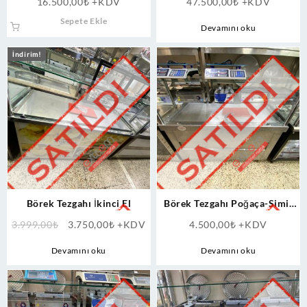
16.500,00
₺
+KDV
47.500,00
₺
+KDV
Sepete Ekle
Devamını oku
İndirim!
Börek Tezgahı İkinci El
Börek Tezgahı Poğaça-Simit
Benmari İkinci El
Orijinal
Şu
3.999,00
₺
3.750,00
₺
+KDV
4.500,00
₺
+KDV
fiyat:
andaki
Devamını oku
Devamını oku
3.999,00₺.
fiyat:
3.750,00₺.