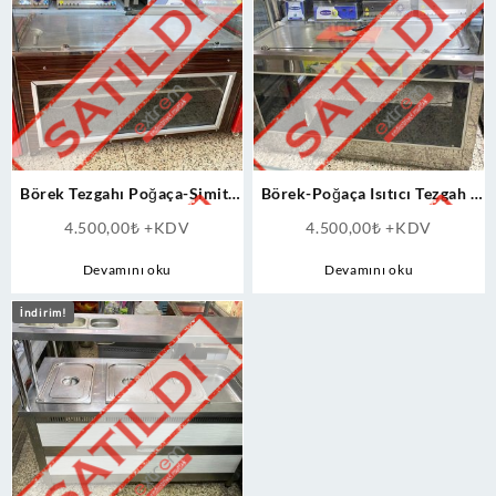
Börek Tezgahı Poğaça-Simit-
Börek-Poğaça Isıtıcı Tezgah -
Böreklik Benmari Tezgahı
Böreklik Benmari Tezgahı
4.500,00
₺
+KDV
4.500,00
₺
+KDV
Devamını oku
Devamını oku
İndirim!