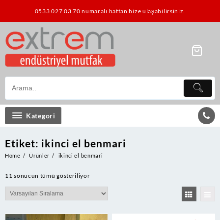
Skip
0533 027 03 70 numaralı hattan bize ulaşabilirsiniz.
to
content
Kategori
Etiket:
ikinci el benmari
Home
Ürünler
ikinci el benmari
11 sonucun tümü gösteriliyor