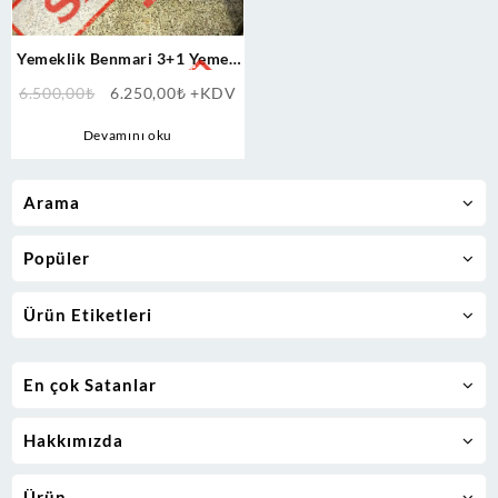
Yemeklik Benmari 3+1 Yemek
Tezgahı
Orijinal
Şu
6.500,00
₺
6.250,00
₺
+KDV
fiyat:
andaki
Devamını oku
6.500,00₺.
fiyat:
6.250,00₺.
Arama
Popüler
Ürün Etiketleri
En çok Satanlar
Hakkımızda
Ürün