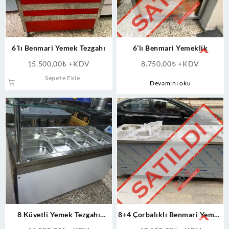
6’lı Benmari Yemek Tezgahı
6’lı Benmari Yemeklik
15.500,00
₺
+KDV
8.750,00
₺
+KDV
Sepete Ekle
Devamını oku
8 Küvetli Yemek Tezgahı
8+4 Çorbalıklı Benmari Yemek
Benmari
Tezgahı