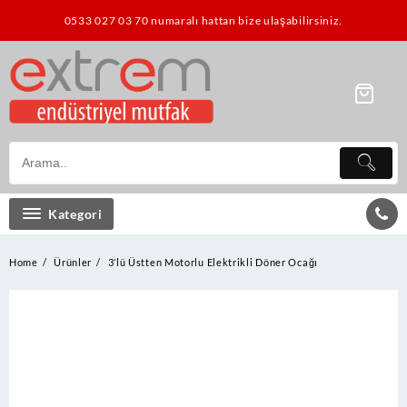
Skip
0533 027 03 70 numaralı hattan bize ulaşabilirsiniz.
to
content
Kategori
Home
Ürünler
3’lü Üstten Motorlu Elektrikli Döner Ocağı