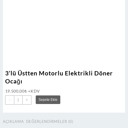
3’lü Üstten Motorlu Elektrikli Döner
Ocağı
19.500,00
₺
+KDV
3'lü
-
+
Sepete Ekle
Üstten
Motorlu
Elektrikli
AÇIKLAMA
DEĞERLENDIRMELER (0)
Döner