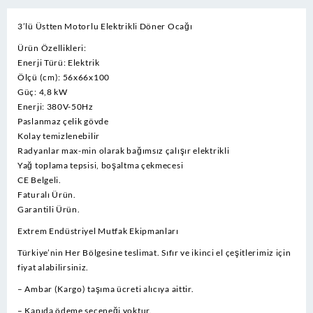
Ocağı
adet
3’lü Üstten Motorlu Elektrikli Döner Ocağı
Ürün Özellikleri:
Enerji Türü: Elektrik
Ölçü (cm): 56x66x100
Güç: 4,8 kW
Enerji: 380V-50Hz
Paslanmaz çelik gövde
Kolay temizlenebilir
Radyanlar max-min olarak bağımsız çalışır elektrikli
Yağ toplama tepsisi, boşaltma çekmecesi
CE Belgeli.
Faturalı Ürün.
Garantili Ürün.
Extrem Endüstriyel Mutfak Ekipmanları
Türkiye’nin Her Bölgesine teslimat. Sıfır ve ikinci el çeşitlerimiz için
fiyat alabilirsiniz.
– Ambar (Kargo) taşıma ücreti alıcıya aittir.
– Kapıda ödeme seceneği yoktur.