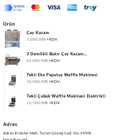
Ürün
Çay Kazanı
5.000,00
₺
+KDV
3 Demlikli Bakır Çay Kazanı
Doğalgazlı(CNG)+Elektrikli Ce Belgeli
24.000,00
₺
+KDV
Tekli Eko Papatya Waffle Makinesi
10.000,00
₺
+KDV
Tekli Çubuk Waffle Makinesi Elektrikli
12.500,00
₺
+KDV
Adres
Adres:Erenler Mah. Turan Güneş Cad. No:199/A
İzmit/Kocaeli