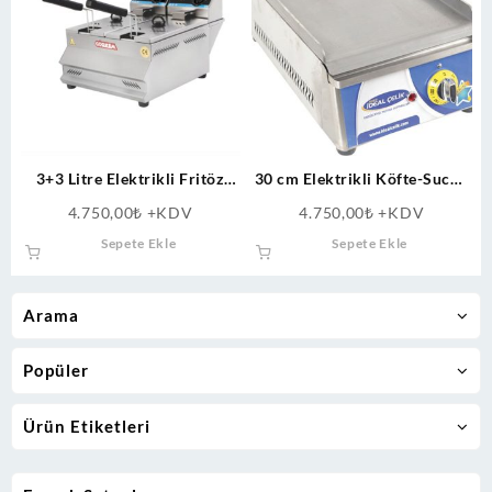
3+3 Litre Elektrikli Fritöz
30 cm Elektrikli Köfte-Sucuk
Büfe tipi
Kızartma Izgara
4.750,00
₺
+KDV
4.750,00
₺
+KDV
Sepete Ekle
Sepete Ekle
Arama
Popüler
Ürün Etiketleri