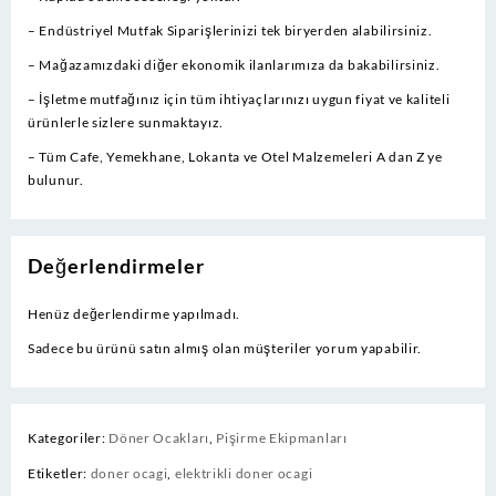
– Endüstriyel Mutfak Siparişlerinizi tek biryerden alabilirsiniz.
– Mağazamızdaki diğer ekonomik ilanlarımıza da bakabilirsiniz.
– İşletme mutfağınız için tüm ihtiyaçlarınızı uygun fiyat ve kaliteli
ürünlerle sizlere sunmaktayız.
– Tüm Cafe, Yemekhane, Lokanta ve Otel Malzemeleri A dan Z ye
bulunur.
Değerlendirmeler
Henüz değerlendirme yapılmadı.
Sadece bu ürünü satın almış olan müşteriler yorum yapabilir.
Kategoriler:
Döner Ocakları
,
Pişirme Ekipmanları
Etiketler:
doner ocagi
,
elektrikli doner ocagi