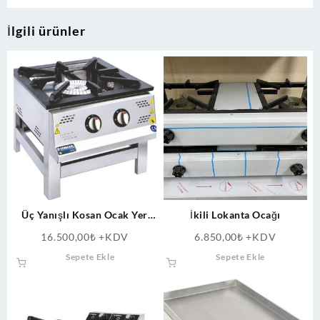
İlgili ürünler
Üç Yanışlı Kosan Ocak Yer
İkili Lokanta Ocağı
Ocağı
16.500,00
₺
+KDV
6.850,00
₺
+KDV
Sepete Ekle
Sepete Ekle