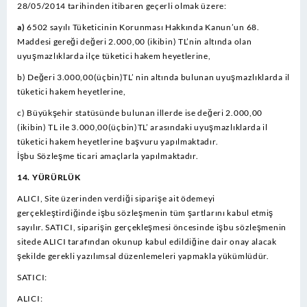
28/05/2014 tarihinden itibaren geçerli olmak üzere:
a)
6502 sayılı Tüketicinin Korunması Hakkında Kanun’un 68.
Maddesi gereği değeri 2.000,00 (ikibin) TL’nin altında olan
uyuşmazlıklarda ilçe tüketici hakem heyetlerine,
b) Değeri 3.000,00(üçbin)TL’ nin altında bulunan uyuşmazlıklarda il
tüketici hakem heyetlerine,
c) Büyükşehir statüsünde bulunan illerde ise değeri 2.000,00
(ikibin) TL ile 3.000,00(üçbin)TL’ arasındaki uyuşmazlıklarda il
tüketici hakem heyetlerine başvuru yapılmaktadır.
İşbu Sözleşme ticari amaçlarla yapılmaktadır.
14. YÜRÜRLÜK
ALICI, Site üzerinden verdiği siparişe ait ödemeyi
gerçekleştirdiğinde işbu sözleşmenin tüm şartlarını kabul etmiş
sayılır. SATICI, siparişin gerçekleşmesi öncesinde işbu sözleşmenin
sitede ALICI tarafından okunup kabul edildiğine dair onay alacak
şekilde gerekli yazılımsal düzenlemeleri yapmakla yükümlüdür.
SATICI:
ALICI: