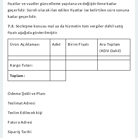
fiyatlar ve vaatler güncelleme yapılana ve değiştirilene kadar
geçerlidir. Süreli olarak ilan edilen fiyatlar ise belirtilen süre sonuna
kadar geçerlidir.
7.3.
Sözleşme konusu mal ya da hizmetin tüm vergiler dâhil satış
fiyatı aşağıda gösterilmiştir.
Ürün Açıklaması
Adet
Birim Fiyatı
Ara Toplam
(KDV Dahil)
Kargo Tutarı
Toplam :
Ödeme Şekli ve Planı
Teslimat Adresi
Teslim Edilecek kişi
Fatura Adresi
Sipariş Tarihi