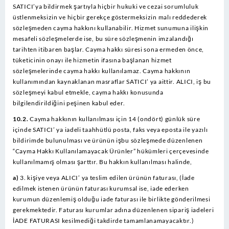
SATICI’ya bildirmek şartıyla hiçbir hukuki ve cezai sorumluluk
üstlenmeksizin ve hiçbir gerekçe göstermeksizin malı reddederek
sözleşmeden cayma hakkını kullanabilir. Hizmet sunumuna ilişkin
mesafeli sözleşmelerde ise, bu süre sözleşmenin imzalandığı
tarihten itibaren başlar. Cayma hakkı süresi sona ermeden önce,
tüketicinin onayı ile hizmetin ifasına başlanan hizmet
sözleşmelerinde cayma hakkı kullanılamaz. Cayma hakkının
kullanımından kaynaklanan masraflar SATICI’ ya aittir. ALICI, iş bu
sözleşmeyi kabul etmekle, cayma hakkı konusunda
bilgilendirildiğini peşinen kabul eder.
10.2.
Cayma hakkının kullanılması için 14 (ondört) günlük süre
içinde SATICI’ ya iadeli taahhütlü posta, faks veya eposta ile yazılı
bildirimde bulunulması ve ürünün işbu sözleşmede düzenlenen
“Cayma Hakkı Kullanılamayacak Ürünler” hükümleri çerçevesinde
kullanılmamış olması şarttır. Bu hakkın kullanılması halinde,
a)
3. kişiye veya ALICI’ ya teslim edilen ürünün faturası, (İade
edilmek istenen ürünün faturası kurumsal ise, iade ederken
kurumun düzenlemiş olduğu iade faturası ile birlikte gönderilmesi
gerekmektedir. Faturası kurumlar adına düzenlenen sipariş iadeleri
İADE FATURASI kesilmediği takdirde tamamlanamayacaktır.)