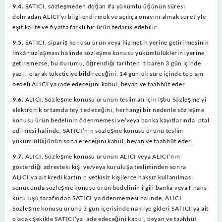
9.4.
SATICI, sözleşmeden doğan ifa yükümlülüğünün süresi
dolmadan ALICI’yı bilgilendirmek ve açıkça onayını almak suretiyle
eşit kalite ve fiyatta farklı bir ürün tedarik edebilir.
9.5.
SATICI, sipariş konusu ürün veya hizmetin yerine getirilmesinin
imkânsızlaşması halinde sözleşme konusu yükümlülüklerini yerine
getiremezse, bu durumu, öğrendiği tarihten itibaren 3 gün içinde
yazılı olarak tüketiciye bildireceğini, 14 günlük süre içinde toplam
bedeli ALICI’ya iade edeceğini kabul, beyan ve taahhüt eder.
9.6.
ALICI, Sözleşme konusu ürünün teslimatı için işbu Sözleşme’yi
elektronik ortamda teyit edeceğini, herhangi bir nedenle sözleşme
konusu ürün bedelinin ödenmemesi ve/veya banka kayıtlarında iptal
edilmesi halinde, SATICI’nın sözleşme konusu ürünü teslim
yükümlülüğünün sona ereceğini kabul, beyan ve taahhüt eder.
9.7.
ALICI, Sözleşme konusu ürünün ALICI veya ALICI’nın
gösterdiği adresteki kişi ve/veya kuruluşa tesliminden sonra
ALICI’ya ait kredi kartının yetkisiz kişilerce haksız kullanılması
sonucunda sözleşme konusu ürün bedelinin ilgili banka veya finans
kuruluşu tarafından SATICI’ya ödenmemesi halinde, ALICI
Sözleşme konusu ürünü 3 gün içerisinde nakliye gideri SATICI’ya ait
olacak şekilde SATICI’ya iade edeceğini kabul, beyan ve taahhüt