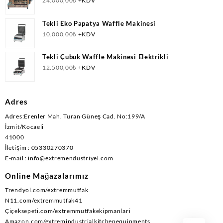
Doğalgazlı(CNG)+Elektrikli Ce Belgeli
24.000,00
₺
+KDV
Tekli Eko Papatya Waffle Makinesi
10.000,00
₺
+KDV
Tekli Çubuk Waffle Makinesi Elektrikli
12.500,00
₺
+KDV
Adres
Adres:Erenler Mah. Turan Güneş Cad. No:199/A
İzmit/Kocaeli
41000
İletişim : 05330270370
E-mail : info@extremendustriyel.com
Online Mağazalarımız
Trendyol.com/extremmutfak
N11.com/extremmutfak41
Çiçeksepeti.com/extremmutfakekipmanlari
Amazon.com/extremindustrialkitchenequipments