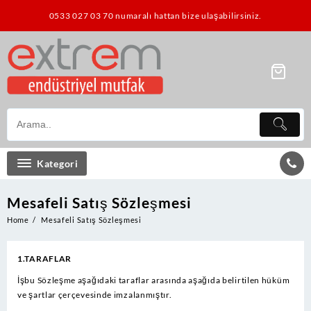
Skip
0533 027 03 70 numaralı hattan bize ulaşabilirsiniz.
to
content
Kategori
Mesafeli Satış Sözleşmesi
Home
Mesafeli Satış Sözleşmesi
1.TARAFLAR
İşbu Sözleşme aşağıdaki taraflar arasında aşağıda belirtilen hüküm
ve şartlar çerçevesinde imzalanmıştır.