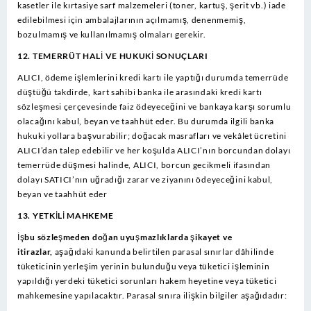
kasetler ile kırtasiye sarf malzemeleri (toner, kartuş, şerit vb.) iade
edilebilmesi için ambalajlarının açılmamış, denenmemiş,
bozulmamış ve kullanılmamış olmaları gerekir.
12. TEMERRÜT HALİ VE HUKUKİ SONUÇLARI
ALICI, ödeme işlemlerini kredi kartı ile yaptığı durumda temerrüde
düştüğü takdirde, kart sahibi banka ile arasındaki kredi kartı
sözleşmesi çerçevesinde faiz ödeyeceğini ve bankaya karşı sorumlu
olacağını kabul, beyan ve taahhüt eder. Bu durumda ilgili banka
hukuki yollara başvurabilir; doğacak masrafları ve vekâlet ücretini
ALICI’dan talep edebilir ve her koşulda ALICI’nın borcundan dolayı
temerrüde düşmesi halinde, ALICI, borcun gecikmeli ifasından
dolayı SATICI’nın uğradığı zarar ve ziyanını ödeyeceğini kabul,
beyan ve taahhüt eder
13. YETKİLİ MAHKEME
İşbu sözleşmeden doğan uyuşmazlıklarda şikayet ve
itirazlar,
aşağıdaki kanunda belirtilen parasal sınırlar dâhilinde
tüketicinin yerleşim yerinin bulunduğu veya tüketici işleminin
yapıldığı yerdeki tüketici sorunları hakem heyetine veya tüketici
mahkemesine yapılacaktır. Parasal sınıra ilişkin bilgiler aşağıdadır: