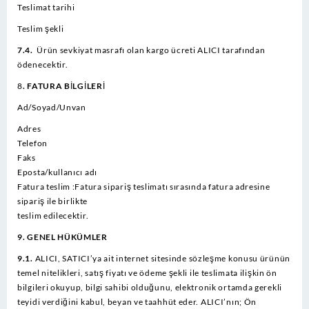
Teslimat tarihi
Teslim şekli
7.4.
Ürün sevkiyat masrafı olan kargo ücreti ALICI tarafından
ödenecektir.
8
. FATURA BİLGİLERİ
Ad/Soyad/Unvan
Adres
Telefon
Faks
Eposta/kullanıcı adı
Fatura teslim :Fatura sipariş teslimatı sırasında fatura adresine
sipariş ile birlikte
teslim edilecektir.
9. GENEL HÜKÜMLER
9.1.
ALICI, SATICI’ya ait internet sitesinde sözleşme konusu ürünün
temel nitelikleri, satış fiyatı ve ödeme şekli ile teslimata ilişkin ön
bilgileri okuyup, bilgi sahibi olduğunu, elektronik ortamda gerekli
teyidi verdiğini kabul, beyan ve taahhüt eder. ALICI’nın; Ön