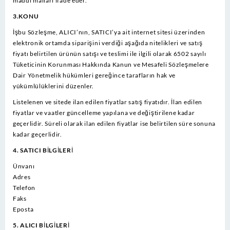
maddi malları ifade eder.
3.KONU
İşbu Sözleşme, ALICI’nın, SATICI’ya ait internet sitesi üzerinden
elektronik ortamda siparişini verdiği aşağıda nitelikleri ve satış
fiyatı belirtilen ürünün satışı ve teslimi ile ilgili olarak 6502 sayılı
Tüketicinin Korunması Hakkında Kanun ve Mesafeli Sözleşmelere
Dair Yönetmelik hükümleri gereğince tarafların hak ve
yükümlülüklerini düzenler.
Listelenen ve sitede ilan edilen fiyatlar satış fiyatıdır. İlan edilen
fiyatlar ve vaatler güncelleme yapılana ve değiştirilene kadar
geçerlidir. Süreli olarak ilan edilen fiyatlar ise belirtilen süre sonuna
kadar geçerlidir.
4. SATICI BİLGİLERİ
Ünvanı
Adres
Telefon
Faks
Eposta
5. ALICI BİLGİLERİ