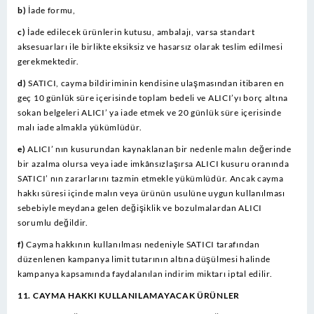
b)
İade formu,
c)
İade edilecek ürünlerin kutusu, ambalajı, varsa standart
aksesuarları ile birlikte eksiksiz ve hasarsız olarak teslim edilmesi
gerekmektedir.
d)
SATICI, cayma bildiriminin kendisine ulaşmasından itibaren en
geç 10 günlük süre içerisinde toplam bedeli ve ALICI’yı borç altına
sokan belgeleri ALICI’ ya iade etmek ve 20 günlük süre içerisinde
malı iade almakla yükümlüdür.
e)
ALICI’ nın kusurundan kaynaklanan bir nedenle malın değerinde
bir azalma olursa veya iade imkânsızlaşırsa ALICI kusuru oranında
SATICI’ nın zararlarını tazmin etmekle yükümlüdür. Ancak cayma
hakkı süresi içinde malın veya ürünün usulüne uygun kullanılması
sebebiyle meydana gelen değişiklik ve bozulmalardan ALICI
sorumlu değildir.
f)
Cayma hakkının kullanılması nedeniyle SATICI tarafından
düzenlenen kampanya limit tutarının altına düşülmesi halinde
kampanya kapsamında faydalanılan indirim miktarı iptal edilir.
11. CAYMA HAKKI KULLANILAMAYACAK ÜRÜNLER