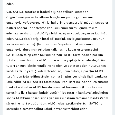
eder.
9.8.
SATICI, tarafların iradesi dışında gelişen, önceden
öngörülemeyen ve tarafların borçlarını yerine getirmesini
engelleyici ve/veya geciktirici hallerin oluşması gibi mücbir sebepler
halleri nedeni ile sözleşme konusu ürünü süresi içinde teslim
edemez ise, durumu ALICI’ya bildireceğini kabul, beyan ve taahhüt
eder. ALICI da siparişin iptal edilmesini, sözleşme konusu ürünün
varsa emsali ile değiştirilmesini ve/veya teslimat süresinin
engelleyici durumun ortadan kalkmasına kadar ertelenmesini
SATICI’dan talep etme hakkını haizdir. ALICI tarafından siparişin
iptal edilmesi halinde ALICI’nın nakit ile yaptığı ödemelerde, ürün
tutarı 14 gün içinde kendisine nakden ve defaten ödenir. ALICI’nın
kredi kartı ile yaptığı ödemelerde ise, ürün tutarı, siparişin ALICI
tarafından iptal edilmesinden sonra 14 gün içerisinde ilgili bankaya
iade edilir. ALICI, SATICI tarafından kredi kartına iade edilen tutarın
banka tarafından ALICI hesabına yansıtılmasına ilişkin ortalama
sürecin 2 ile 3 haftayı bulabileceğini, bu tutarın bankaya iadesinden
sonra ALICI’nın hesaplarına yansıması halinin tamamen banka işlem
süreci ile ilgili olduğundan, ALICI, olası gecikmeler için SATICI’yı
sorumlu tutamayacağını kabul, beyan ve taahhüt eder.