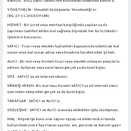
KANUN : 6502 sayılı Tüketicinin Korunması Hakkında Kanun’u,
YÖNETMELİK : Mesafeli Sözleşmeler Yönetmeliği’ni
(RG:27.11.2014/29188)
HİZMET : Bir ücret veya menfaat karşılığında yapılan ya da
yapılması taahhüt edilen mal sağlama dışındaki her türlü tüketici
işleminin konusunu ,
SATICI : Ticari veya mesleki faaliyetleri kapsamında tüketiciye mal
sunan veya mal sunan adına veya hesabına hareket eden şirketi,
ALICI : Bir mal veya hizmeti ticari veya mesleki olmayan amaçlarla
edinen, kullanan veya yararlanan gerçek ya da tüzel kişiyi,
SİTE : SATICI’ya ait internet sitesini,
SİPARİŞ VEREN: Bir mal veya hizmeti SATICI’ya ait internet sitesi
üzerinden talep eden gerçek ya da tüzel kişiyi,
TARAFLAR : SATICI ve ALICI’yı,
SÖZLEŞME : SATICI ve ALICI arasında akdedilen işbu sözleşmeyi,
MAL : Alışverişe konu olan taşınır eşyayı ve elektronik ortamda
kullanılmak üzere hazırlanan yazılım, ses, görüntü ve benzeri gayri