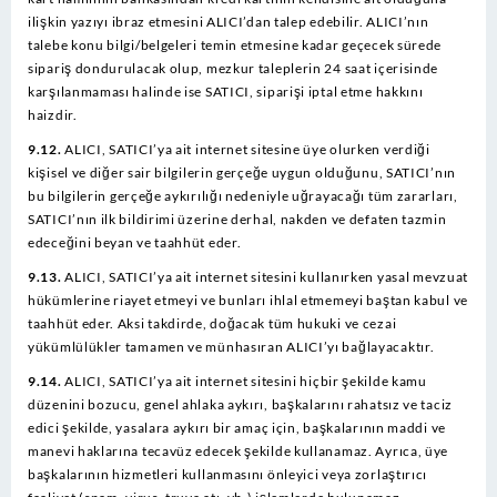
ilişkin yazıyı ibraz etmesini ALICI’dan talep edebilir. ALICI’nın
talebe konu bilgi/belgeleri temin etmesine kadar geçecek sürede
sipariş dondurulacak olup, mezkur taleplerin 24 saat içerisinde
karşılanmaması halinde ise SATICI, siparişi iptal etme hakkını
haizdir.
9.12.
ALICI, SATICI’ya ait internet sitesine üye olurken verdiği
kişisel ve diğer sair bilgilerin gerçeğe uygun olduğunu, SATICI’nın
bu bilgilerin gerçeğe aykırılığı nedeniyle uğrayacağı tüm zararları,
SATICI’nın ilk bildirimi üzerine derhal, nakden ve defaten tazmin
edeceğini beyan ve taahhüt eder.
9.13.
ALICI, SATICI’ya ait internet sitesini kullanırken yasal mevzuat
hükümlerine riayet etmeyi ve bunları ihlal etmemeyi baştan kabul ve
taahhüt eder. Aksi takdirde, doğacak tüm hukuki ve cezai
yükümlülükler tamamen ve münhasıran ALICI’yı bağlayacaktır.
9.14.
ALICI, SATICI’ya ait internet sitesini hiçbir şekilde kamu
düzenini bozucu, genel ahlaka aykırı, başkalarını rahatsız ve taciz
edici şekilde, yasalara aykırı bir amaç için, başkalarının maddi ve
manevi haklarına tecavüz edecek şekilde kullanamaz. Ayrıca, üye
başkalarının hizmetleri kullanmasını önleyici veya zorlaştırıcı