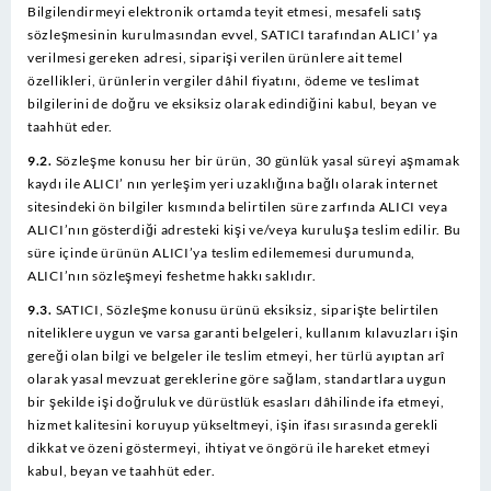
Bilgilendirmeyi elektronik ortamda teyit etmesi, mesafeli satış
sözleşmesinin kurulmasından evvel, SATICI tarafından ALICI’ ya
verilmesi gereken adresi, siparişi verilen ürünlere ait temel
özellikleri, ürünlerin vergiler dâhil fiyatını, ödeme ve teslimat
bilgilerini de doğru ve eksiksiz olarak edindiğini kabul, beyan ve
taahhüt eder.
9.2.
Sözleşme konusu her bir ürün, 30 günlük yasal süreyi aşmamak
kaydı ile ALICI’ nın yerleşim yeri uzaklığına bağlı olarak internet
sitesindeki ön bilgiler kısmında belirtilen süre zarfında ALICI veya
ALICI’nın gösterdiği adresteki kişi ve/veya kuruluşa teslim edilir. Bu
süre içinde ürünün ALICI’ya teslim edilememesi durumunda,
ALICI’nın sözleşmeyi feshetme hakkı saklıdır.
9.3.
SATICI, Sözleşme konusu ürünü eksiksiz, siparişte belirtilen
niteliklere uygun ve varsa garanti belgeleri, kullanım kılavuzları işin
gereği olan bilgi ve belgeler ile teslim etmeyi, her türlü ayıptan arî
olarak yasal mevzuat gereklerine göre sağlam, standartlara uygun
bir şekilde işi doğruluk ve dürüstlük esasları dâhilinde ifa etmeyi,
hizmet kalitesini koruyup yükseltmeyi, işin ifası sırasında gerekli
dikkat ve özeni göstermeyi, ihtiyat ve öngörü ile hareket etmeyi
kabul, beyan ve taahhüt eder.