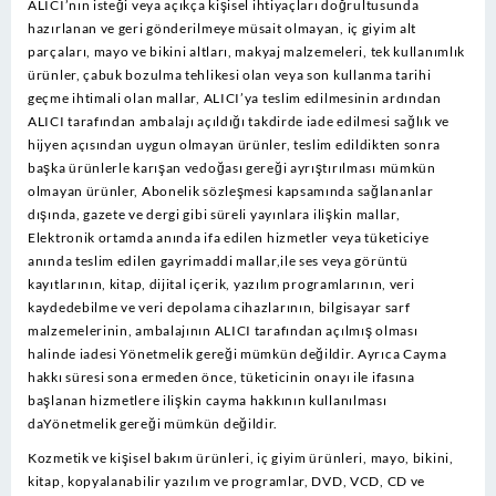
ALICI’nın isteği veya açıkça kişisel ihtiyaçları doğrultusunda
hazırlanan ve geri gönderilmeye müsait olmayan, iç giyim alt
parçaları, mayo ve bikini altları, makyaj malzemeleri, tek kullanımlık
ürünler, çabuk bozulma tehlikesi olan veya son kullanma tarihi
geçme ihtimali olan mallar, ALICI’ya teslim edilmesinin ardından
ALICI tarafından ambalajı açıldığı takdirde iade edilmesi sağlık ve
hijyen açısından uygun olmayan ürünler, teslim edildikten sonra
başka ürünlerle karışan vedoğası gereği ayrıştırılması mümkün
olmayan ürünler, Abonelik sözleşmesi kapsamında sağlananlar
dışında, gazete ve dergi gibi süreli yayınlara ilişkin mallar,
Elektronik ortamda anında ifa edilen hizmetler veya tüketiciye
anında teslim edilen gayrimaddi mallar,ile ses veya görüntü
kayıtlarının, kitap, dijital içerik, yazılım programlarının, veri
kaydedebilme ve veri depolama cihazlarının, bilgisayar sarf
malzemelerinin, ambalajının ALICI tarafından açılmış olması
halinde iadesi Yönetmelik gereği mümkün değildir. Ayrıca Cayma
hakkı süresi sona ermeden önce, tüketicinin onayı ile ifasına
başlanan hizmetlere ilişkin cayma hakkının kullanılması
daYönetmelik gereği mümkün değildir.
Kozmetik ve kişisel bakım ürünleri, iç giyim ürünleri, mayo, bikini,
kitap, kopyalanabilir yazılım ve programlar, DVD, VCD, CD ve