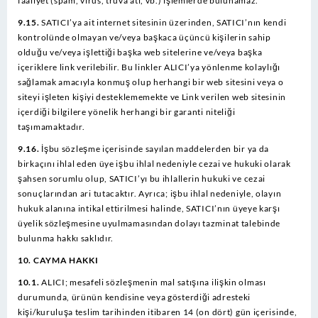
faaliyet (spam, virus, truva atı, vb.) işlemlerde bulunamaz.
9.15.
SATICI’ya ait internet sitesinin üzerinden, SATICI’nın kendi
kontrolünde olmayan ve/veya başkaca üçüncü kişilerin sahip
olduğu ve/veya işlettiği başka web sitelerine ve/veya başka
içeriklere link verilebilir. Bu linkler ALICI’ya yönlenme kolaylığı
sağlamak amacıyla konmuş olup herhangi bir web sitesini veya o
siteyi işleten kişiyi desteklememekte ve Link verilen web sitesinin
içerdiği bilgilere yönelik herhangi bir garanti niteliği
taşımamaktadır.
9.16.
İşbu sözleşme içerisinde sayılan maddelerden bir ya da
birkaçını ihlal eden üye işbu ihlal nedeniyle cezai ve hukuki olarak
şahsen sorumlu olup, SATICI’yı bu ihlallerin hukuki ve cezai
sonuçlarından ari tutacaktır. Ayrıca; işbu ihlal nedeniyle, olayın
hukuk alanına intikal ettirilmesi halinde, SATICI’nın üyeye karşı
üyelik sözleşmesine uyulmamasından dolayı tazminat talebinde
bulunma hakkı saklıdır.
10. CAYMA HAKKI
10.1.
ALICI; mesafeli sözleşmenin mal satışına ilişkin olması
durumunda, ürünün kendisine veya gösterdiği adresteki
kişi/kuruluşa teslim tarihinden itibaren 14 (on dört) gün içerisinde,