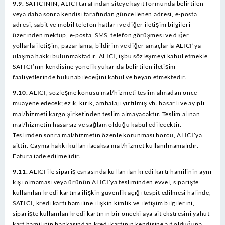
9.9.
SATICININ, ALICI tarafından siteye kayıt formunda belirtilen
veya daha sonra kendisi tarafından güncellenen adresi, e-posta
adresi, sabit ve mobil telefon hatları ve diğer iletişim bilgileri
üzerinden mektup, e-posta, SMS, telefon görüşmesi ve diğer
yollarla iletişim, pazarlama, bildirim ve diğer amaçlarla ALICI’ya
ulaşma hakkı bulunmaktadır. ALICI, işbu sözleşmeyi kabul etmekle
SATICI’nın kendisine yönelik yukarıda belirtilen iletişim
faaliyetlerinde bulunabileceğini kabul ve beyan etmektedir.
9.10.
ALICI, sözleşme konusu mal/hizmeti teslim almadan önce
muayene edecek; ezik, kırık, ambalajı yırtılmış vb. hasarlı ve ayıplı
mal/hizmeti kargo şirketinden teslim almayacaktır. Teslim alınan
mal/hizmetin hasarsız ve sağlam olduğu kabul edilecektir.
Teslimden sonra mal/hizmetin özenle korunması borcu, ALICI’ya
aittir. Cayma hakkı kullanılacaksa mal/hizmet kullanılmamalıdır.
Fatura iade edilmelidir.
9.11.
ALICI ile sipariş esnasında kullanılan kredi kartı hamilinin aynı
kişi olmaması veya ürünün ALICI’ya tesliminden evvel, siparişte
kullanılan kredi kartına ilişkin güvenlik açığı tespit edilmesi halinde,
SATICI, kredi kartı hamiline ilişkin kimlik ve iletişim bilgilerini,
siparişte kullanılan kredi kartının bir önceki aya ait ekstresini yahut
kart hamilinin bankasından kredi kartının kendisine ait olduğuna