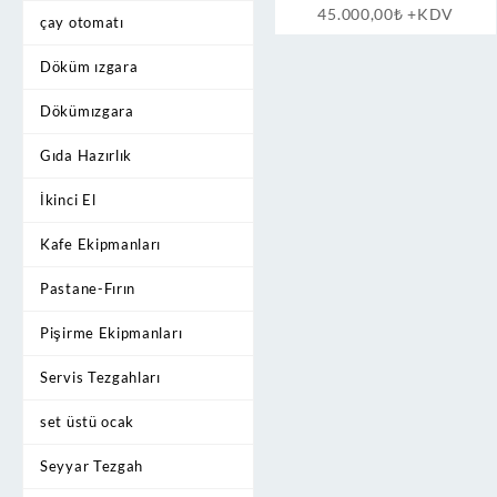
45.000,00
₺
+KDV
çay otomatı
Döküm ızgara
Dökümızgara
Gıda Hazırlık
İkinci El
Kafe Ekipmanları
Pastane-Fırın
Pişirme Ekipmanları
Servis Tezgahları
set üstü ocak
Seyyar Tezgah