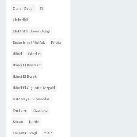
Doner Ocagi
El
Elektrikli
Elektrikli Doner Ocagi
Endustriyel Mutfak
Fritöz
Ikinci
Ikinci El
Ikinci El Benmari
Ikinci El Borek
Ikinci El Cigkofte Tezgahi
Kafeterya Ekipmanları
Kestane
Kizartma
Kocan
Kozde
Lokanta Ocagi
Misir