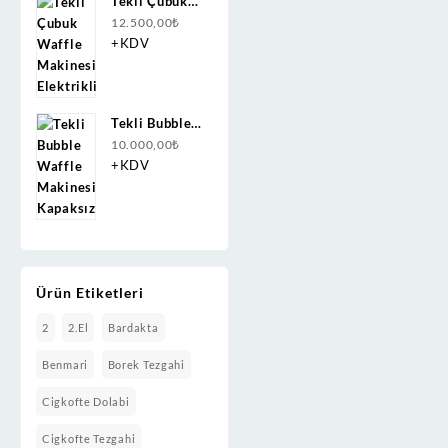
Tekli Çubuk
Waffle
12.500,00
₺
Makinesi
+KDV
Elektrikli
Tekli Bubble
Waffle
10.000,00
₺
Makinesi
+KDV
Kapaksız
Ürün Etiketleri
2
2.el
Bardakta
Benmari
Borek Tezgahi
Cigkofte Dolabi
Cigkofte Tezgahi