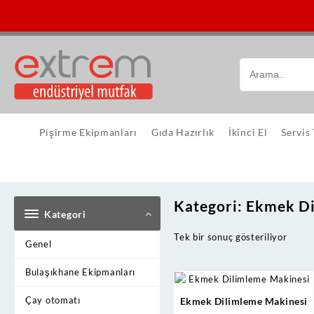
Skip
to
content
Pişirme Ekipmanları
Gıda Hazırlık
İkinci El
Servis
Kategori:
Ekmek Di
Kategori
Tek bir sonuç gösteriliyor
Genel
Bulaşıkhane Ekipmanları
Çay otomatı
Ekmek Dilimleme Makinesi