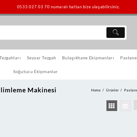
0533 027 03 70 numaralı hattan bize ulaşabilirsiniz.
 Tezgahları
Seyyar Tezgah
Bulaşıkhane Ekipmanları
Pastane
Soğutucu Ekipmanlar
limleme Makinesi
Home
Ürünler
Pastane