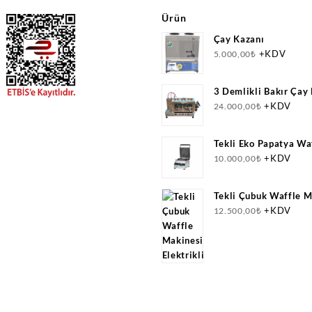
Ürün
Çay Kazanı
+KDV
5.000,00
₺
3 Demlikli Bakır Çay
Doğalgazlı(CNG)+Elek
+KDV
24.000,00
₺
Belgeli
Tekli Eko Papatya Wa
+KDV
10.000,00
₺
Tekli Çubuk Waffle M
Elektrikli
+KDV
12.500,00
₺