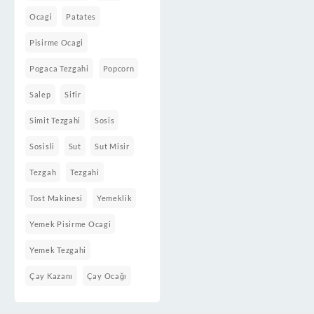
Ocagi
Patates
Pisirme Ocagi
Pogaca Tezgahi
Popcorn
Salep
Sifir
Simit Tezgahi
Sosis
Sosisli
Sut
Sut Misir
Tezgah
Tezgahi
Tost Makinesi
Yemeklik
Yemek Pisirme Ocagi
Yemek Tezgahi
Çay Kazanı
Çay Ocağı