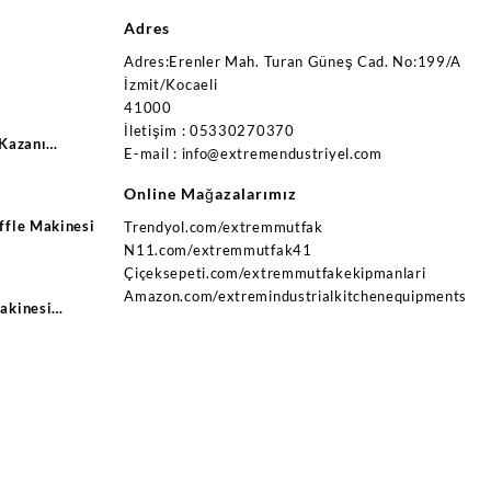
Adres
Adres:Erenler Mah. Turan Güneş Cad. No:199/A
İzmit/Kocaeli
41000
İletişim : 05330270370
 Kazanı
E-mail : info@extremendustriyel.com
trikli Ce
Online Mağazalarımız
ffle Makinesi
Trendyol.com/extremmutfak
N11.com/extremmutfak41
Çiçeksepeti.com/extremmutfakekipmanlari
Amazon.com/extremindustrialkitchenequipments
akinesi