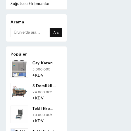
Soğutucu Ekipmanlar
Arama
Ara:
Ara
Popüler
Çay Kazanı
5.000,00
₺
+KDV
3 Demlikli
Bakır Çay
24.000,00
₺
Kazanı
+KDV
Doğalgazlı(CNG)+Elektrikli
Tekli Eko
Ce Belgeli
Papatya
10.000,00
₺
Waffle
+KDV
Makinesi