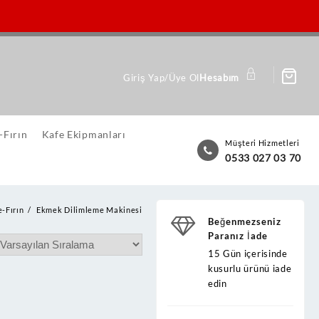
Giriş Yap/Üye Ol
Hesabım
-Fırın
Kafe Ekipmanları
Müşteri Hizmetleri
0533 027 03 70
-Fırın
Ekmek Dilimleme Makinesi
Beğenmezseniz
Paranız İade
15 Gün içerisinde
kusurlu ürünü iade
edin