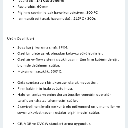
Izgara tipi:
1/1 Gastronorm
Ray aralığı:
60 mm
Pişirme çevrimi-sıcak hava-konveksiyon:
300 °C
Isınma süresi (sıcak hava modu)::
215°C / 300s.
Ürün Özellikleri
Suya karşı koruma sınıfı: IPX4.
Özel bir alete gerek olmadan kolayca sökülebilirler.
Özel air-o-flow sistemi sıcak havanın tüm fırın kabininde eşit
biçimde değılımını sağlar.
Maksimum sıcaklık: 300°C.
Gıda sondası ayrı bir aksesuar olarak mevcuttur.
Fırın kabininin hızla soğutulması.
Halojen lamba ve enine duran tepsiler yemeğin operatör
tarafıdan rahatça izlenmesini sağlar.
5 seviyeli nemlendirme kontrolu mükemmel unlu mamuller ve
suyunu kaybetmeyen rostalar pişirilmesini sağlar.
CE, VDE ve DVGW standartlarına uygundur.