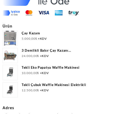
Ürün
Çay Kazanı
5.000,00
₺
+KDV
3 Demlikli Bakır Çay Kazanı
Doğalgazlı(CNG)+Elektrikli Ce Belgeli
24.000,00
₺
+KDV
Tekli Eko Papatya Waffle Makinesi
10.000,00
₺
+KDV
Tekli Çubuk Waffle Makinesi Elektrikli
12.500,00
₺
+KDV
Adres