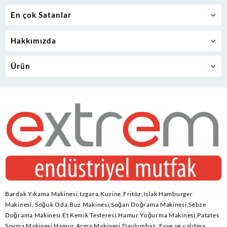
En çok Satanlar
Hakkımızda
Ürün
Bardak Yıkama Makinesi,Izgara,Kuzine,Fritöz,Islak Hamburger
Makinesi, Soğuk Oda,Buz Makinesi,Soğan Doğrama Makinesi,Sebze
Doğrama Makinesi Et Kemik Testeresi,Hamur Yoğurma Makinesi,Patates
Soyma Makinesi Hamur Açma Makinesi,Davlumbaz ,Evye ve çalışma