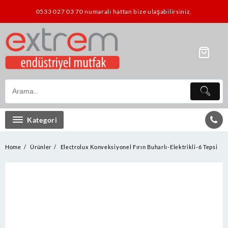
Skip
0533 027 03 70 numaralı hattan bize ulaşabilirsiniz.
to
content
Kategori
Home
Ürünler
Electrolux Konveksiyonel Fırın Buharlı-Elektrikli-6 Tepsi