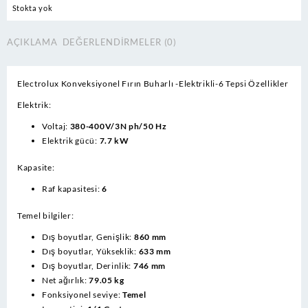
Stokta yok
AÇIKLAMA
DEĞERLENDIRMELER (0)
Electrolux Konveksiyonel Fırın Buharlı -Elektrikli-6 Tepsi Özellikler
Elektrik:
Voltaj:
380-400V/3N ph/50 Hz
Elektrik gücü:
7.7 kW
Kapasite:
Raf kapasitesi:
6
Temel bilgiler:
Dış boyutlar, Genişlik:
860 mm
Dış boyutlar, Yükseklik:
633 mm
Dış boyutlar, Derinlik:
746 mm
Net ağırlık:
79.05 kg
Fonksiyonel seviye:
Temel