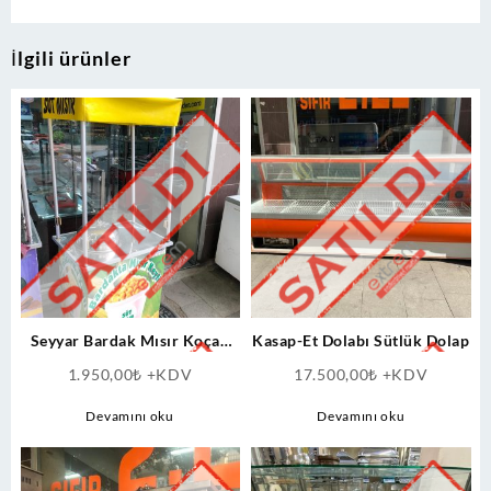
İlgili ürünler
Seyyar Bardak Mısır Koçan
Kasap-Et Dolabı Sütlük Dolap
Mısır Tezgahı
1.950,00
₺
+KDV
17.500,00
₺
+KDV
Devamını oku
Devamını oku