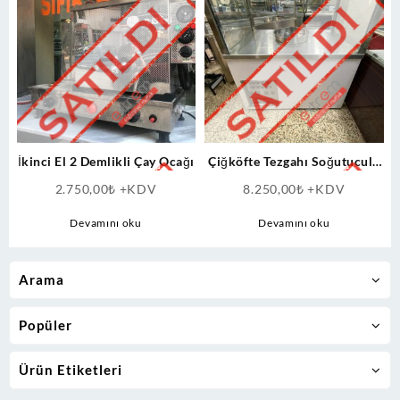
İkinci El 2 Demlikli Çay Ocağı
Çiğköfte Tezgahı Soğutuculu
Çalışma Tezgahı
2.750,00
₺
+KDV
8.250,00
₺
+KDV
Devamını oku
Devamını oku
Arama
Popüler
Ürün Etiketleri