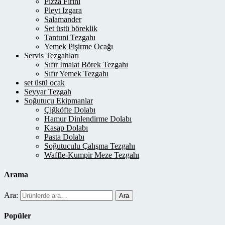
Pizza Fırını
Pleyt Izgara
Salamander
Set üstü böreklik
Tantuni Tezgahı
Yemek Pişirme Ocağı
Servis Tezgahları
Sıfır İmalat Börek Tezgahı
Sıfır Yemek Tezgahı
set üstü ocak
Seyyar Tezgah
Soğutucu Ekipmanlar
Çiğköfte Dolabı
Hamur Dinlendirme Dolabı
Kasap Dolabı
Pasta Dolabı
Soğutuculu Çalışma Tezgahı
Waffle-Kumpir Meze Tezgahı
Arama
Ara:
Ara
Popüler