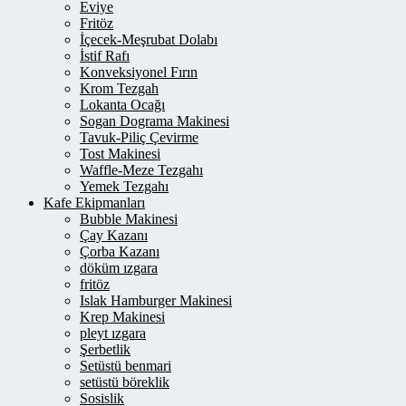
Eviye
Fritöz
İçecek-Meşrubat Dolabı
İstif Rafı
Konveksiyonel Fırın
Krom Tezgah
Lokanta Ocağı
Sogan Dograma Makinesi
Tavuk-Piliç Çevirme
Tost Makinesi
Waffle-Meze Tezgahı
Yemek Tezgahı
Kafe Ekipmanları
Bubble Makinesi
Çay Kazanı
Çorba Kazanı
döküm ızgara
fritöz
Islak Hamburger Makinesi
Krep Makinesi
pleyt ızgara
Şerbetlik
Setüstü benmari
setüstü böreklik
Sosislik