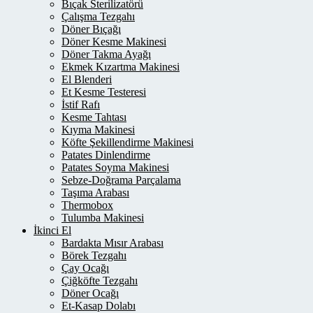
Bıçak Sterilizatörü
Çalışma Tezgahı
Döner Bıçağı
Döner Kesme Makinesi
Döner Takma Ayağı
Ekmek Kızartma Makinesi
El Blenderi
Et Kesme Testeresi
İstif Rafı
Kesme Tahtası
Kıyma Makinesi
Köfte Şekillendirme Makinesi
Patates Dinlendirme
Patates Soyma Makinesi
Sebze-Doğrama Parçalama
Taşıma Arabası
Thermobox
Tulumba Makinesi
İkinci El
Bardakta Mısır Arabası
Börek Tezgahı
Çay Ocağı
Çiğköfte Tezgahı
Döner Ocağı
Et-Kasap Dolabı