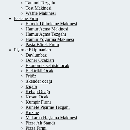
Tantuni Tezgahı
Tost Makinesi
Waffle Makinesi
Pastane-Fırın
Ekmek Dilimleme Makinesi
Hamur Açma Makinesi
Hamur Açma Tezgahı
Hamur Yoğurma Makinesi
Pasta-Börek Fırını
Pişirme Ekipmanları
Davlumbaz
Döner Ocakları
Ekonomik set üstü ocak
Elektrikli Ocak
Fritöz
iskender ocağı
Izgara
Kebap Ocağı
Kosan Ocak
Kumpir Fırını
Künefe Pişirme Tezgahı
Kuzine
Makarna Haşlama Makinesi
Pizza Alt Standı
Pizza Fırını