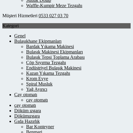
Sütlük Dolap
Waffle-Kumpir Meze Tezgahı
Müşteri Hizmetleri
0533 027 03 70
Kategori
Genel
Bulaşıkhane Ekipmanları
Bardak Yıkama Makinesi
Bulaşık Makinesi Ekipmanları
Bulaşık Tepsi Toplama Arabası
Çöp Sıyırma Tezgahı
Endüstriyel Bulaşık Makinesi
Kazan Yıkama Tezgahı
Krom Evye
Spiral Musluk
Yağ Ayırıcı
Çay otomatı
çay otomatı
çay otomatı
Döküm ızgara
Dökümızgara
Gıda Hazırlık
Bar Konteyner
Benmari