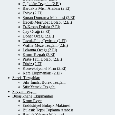
Çiğköfte Tezgahı (2.El)
Bardakta Mısır Arabası (2.El)
Eviye (2.El)
Sogan Dograma Makinesi (2.El)
İçecek-Meşrubat Dolabı (2.El)
Et-Kasap Dolabı (2.El)
Çay Ocağı (2.El)
Döner Ocağı (2.El)
Tavuk-Piliç Çevirme (2.El)
Waffle-Meze Tezgahı (2.El)
Lokanta Ocağı (2.El)
Krom Tezgah (2.El)
Pasta-Tatli Dolabı (2.El)
Fritöz (2.El)
Konveksiyonel Fırın (2.El)
Kafe Ekipmanları (2.El)
Servis Tezgahları
Sıfır İmalat Börek Tezgahı
Sıfır Yemek Tezgahı
Seyyar Tezgah
Bulaşıkhane Ekipmanları
Krom Evye
Endüstriyel Bulaşık Makinesi
Bulaşık Tepsi Toplama Arabası
Bardak Yıkama Makinesi