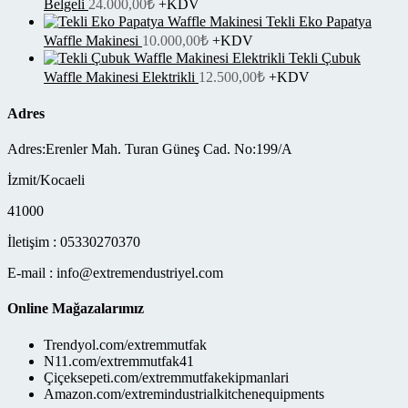
Belgeli
24.000,00
₺
+KDV
Tekli Eko Papatya
Waffle Makinesi
10.000,00
₺
+KDV
Tekli Çubuk
Waffle Makinesi Elektrikli
12.500,00
₺
+KDV
Adres
Adres:Erenler Mah. Turan Güneş Cad. No:199/A
İzmit/Kocaeli
41000
İletişim : 05330270370
E-mail : info@extremendustriyel.com
Online Mağazalarımız
Trendyol.com/extremmutfak
N11.com/extremmutfak41
Çiçeksepeti.com/extremmutfakekipmanlari
Amazon.com/extremindustrialkitchenequipments