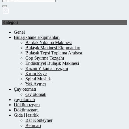
Kategori
Genel
Bulaşıkhane Ekipmanları
Bardak Yıkama Makinesi
Bulaşık Makinesi Ekipmanları
Bulaşık Tepsi Toplama Arabası
Çöp Sıyırma Tezgahı
Endüstriyel Bulaşık Makinesi
Kazan Yıkama Tezgahı
Krom Evye
Spiral Musluk
Yağ Ayırıcı
Çay otomatı
çay otomatı
çay otomatı
Döküm ızgara
Dökümızgara
Gıda Hazırlık
Bar Konteyner
Benmari