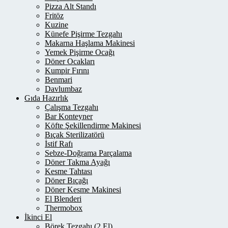
Pizza Alt Standı
Fritöz
Kuzine
Künefe Pişirme Tezgahı
Makarna Haşlama Makinesi
Yemek Pişirme Ocağı
Döner Ocakları
Kumpir Fırını
Benmari
Davlumbaz
Gıda Hazırlık
Çalışma Tezgahı
Bar Konteyner
Köfte Şekillendirme Makinesi
Bıçak Sterilizatörü
İstif Rafı
Sebze-Doğrama Parçalama
Döner Takma Ayağı
Kesme Tahtası
Döner Bıçağı
Döner Kesme Makinesi
El Blenderi
Thermobox
İkinci El
Börek Tezgahı (2.El)