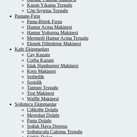
Kazan Yıkama Tezgahı
Çöp Sıyırma Tezgahı
Pastane-Fırın
Pasta-Börek Fırını
Hamur Açma Makinesi
Hamur Yoğurma Makinesi
Mermerli Hamur Açma Tezgahı
Ekmek Dilimleme Makinesi
Kafe Ekipmanları
Çay Kazanı
Çorba Kazanı
Islak Hamburger Makinesi
Krep Makinesi
Şerbetlik
Sosislik
Tantuni Tezgahı
Tost Makinesi
Waffle Makinesi
Soğutucu Ekipmanlar
Çiğköfte Dolabı
Meşrubat Dolabı
Pasta Dolabı
Soğuk Hava Deposu
Soğutuculu Çalışma Tezgahı