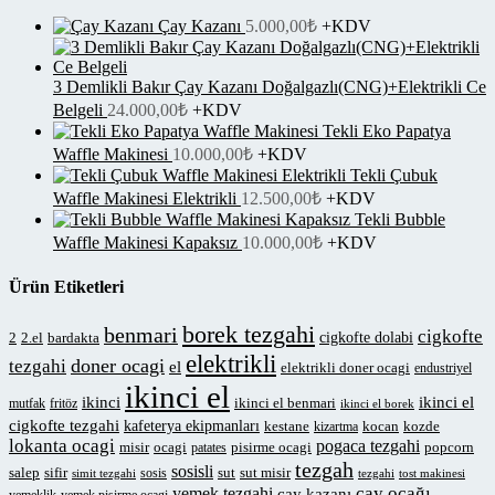
Çay Kazanı
5.000,00
₺
+KDV
3 Demlikli Bakır Çay Kazanı Doğalgazlı(CNG)+Elektrikli Ce
Belgeli
24.000,00
₺
+KDV
Tekli Eko Papatya
Waffle Makinesi
10.000,00
₺
+KDV
Tekli Çubuk
Waffle Makinesi Elektrikli
12.500,00
₺
+KDV
Tekli Bubble
Waffle Makinesi Kapaksız
10.000,00
₺
+KDV
Ürün Etiketleri
borek tezgahi
benmari
cigkofte
cigkofte dolabi
2
2.el
bardakta
elektrikli
doner ocagi
tezgahi
el
elektrikli doner ocagi
endustriyel
ikinci el
ikinci
ikinci el
ikinci el benmari
mutfak
fritöz
ikinci el borek
cigkofte tezgahi
kafeterya ekipmanları
kestane
kocan
kozde
kizartma
lokanta ocagi
pogaca tezgahi
misir
ocagi
pisirme ocagi
popcorn
patates
tezgah
sosisli
salep
sifir
sut
sut misir
sosis
simit tezgahi
tezgahi
tost makinesi
çay ocağı
yemek tezgahi
çay kazanı