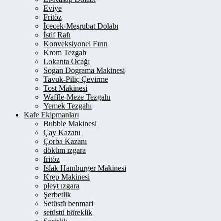
Eviye
Fritöz
İçecek-Meşrubat Dolabı
İstif Rafı
Konveksiyonel Fırın
Krom Tezgah
Lokanta Ocağı
Sogan Dograma Makinesi
Tavuk-Piliç Çevirme
Tost Makinesi
Waffle-Meze Tezgahı
Yemek Tezgahı
Kafe Ekipmanları
Bubble Makinesi
Çay Kazanı
Çorba Kazanı
döküm ızgara
fritöz
Islak Hamburger Makinesi
Krep Makinesi
pleyt ızgara
Şerbetlik
Setüstü benmari
setüstü böreklik