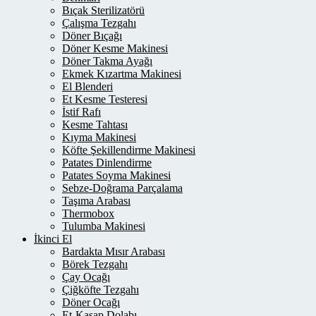
Bıçak Sterilizatörü
Çalışma Tezgahı
Döner Bıçağı
Döner Kesme Makinesi
Döner Takma Ayağı
Ekmek Kızartma Makinesi
El Blenderi
Et Kesme Testeresi
İstif Rafı
Kesme Tahtası
Kıyma Makinesi
Köfte Şekillendirme Makinesi
Patates Dinlendirme
Patates Soyma Makinesi
Sebze-Doğrama Parçalama
Taşıma Arabası
Thermobox
Tulumba Makinesi
İkinci El
Bardakta Mısır Arabası
Börek Tezgahı
Çay Ocağı
Çiğköfte Tezgahı
Döner Ocağı
Et-Kasap Dolabı