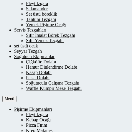
Pleyt Izgara
Salamander
Set üstü böreklik
Tantuni Tezgahı
Yemek Pişirme Ocağı
Servis Tezgahları
Sıfır İmalat Börek Tezgahı
Sıfır Yemek Tezgahı
set üstü ocak
Seyyar Tezgah
Soğutucu Ekipmanlar
Çiğköfte Dolabı
Hamur Dinlendirme Dolabı
Kasap Dolabı
Pasta Dolabı
Soğutuculu Çalışma Tezgahı
Waffle-Kumpir Meze Tezgahı
Menü
Pişirme Ekipmanları
Pleyt Izgara
Kebap Ocağı
Pizza Fırını
Krep Makinesi