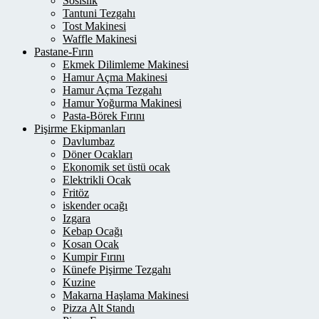
Sosislik
Tantuni Tezgahı
Tost Makinesi
Waffle Makinesi
Pastane-Fırın
Ekmek Dilimleme Makinesi
Hamur Açma Makinesi
Hamur Açma Tezgahı
Hamur Yoğurma Makinesi
Pasta-Börek Fırını
Pişirme Ekipmanları
Davlumbaz
Döner Ocakları
Ekonomik set üstü ocak
Elektrikli Ocak
Fritöz
iskender ocağı
Izgara
Kebap Ocağı
Kosan Ocak
Kumpir Fırını
Künefe Pişirme Tezgahı
Kuzine
Makarna Haşlama Makinesi
Pizza Alt Standı