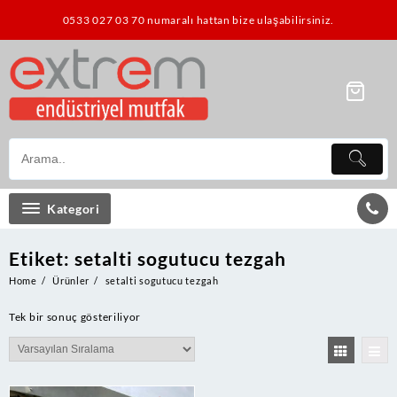
Skip
0533 027 03 70 numaralı hattan bize ulaşabilirsiniz.
to
content
Kategori
Etiket:
setalti sogutucu tezgah
Home
Ürünler
setalti sogutucu tezgah
Tek bir sonuç gösteriliyor