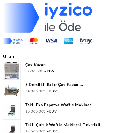
Ürün
Çay Kazanı
5.000,00
₺
+KDV
3 Demlikli Bakır Çay Kazanı
Doğalgazlı(CNG)+Elektrikli Ce Belgeli
24.000,00
₺
+KDV
Tekli Eko Papatya Waffle Makinesi
10.000,00
₺
+KDV
Tekli Çubuk Waffle Makinesi Elektrikli
12.500,00
₺
+KDV