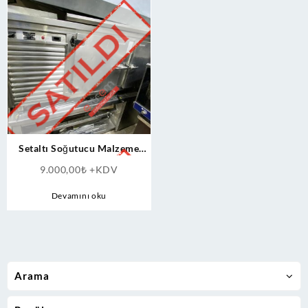
Setaltı Soğutucu Malzeme
Dolabı Soğutma-Saklama
9.000,00
₺
+KDV
Tezgahı 190×60
Devamını oku
Arama