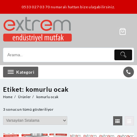
Skip
0533 027 03 70 numaralı hattan bize ulaşabilirsiniz.
to
content
Kategori
Etiket:
komurlu ocak
Home
Ürünler
komurlu ocak
3 sonucun tümü gösteriliyor