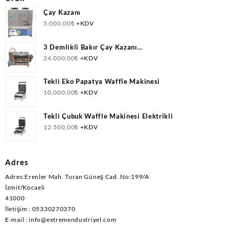
Çay Kazanı
5.000,00
₺
+KDV
3 Demlikli Bakır Çay Kazanı
Doğalgazlı(CNG)+Elektrikli Ce Belgeli
24.000,00
₺
+KDV
Tekli Eko Papatya Waffle Makinesi
10.000,00
₺
+KDV
Tekli Çubuk Waffle Makinesi Elektrikli
12.500,00
₺
+KDV
Adres
Adres:Erenler Mah. Turan Güneş Cad. No:199/A
İzmit/Kocaeli
41000
İletişim : 05330270370
E-mail : info@extremendustriyel.com