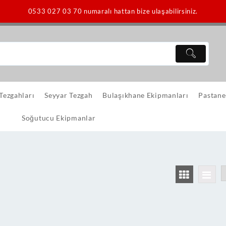
0533 027 03 70 numaralı hattan bize ulaşabilirsiniz.
 Tezgahları
Seyyar Tezgah
Bulaşıkhane Ekipmanları
Pastane
Soğutucu Ekipmanlar