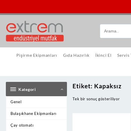
Skip
to
content
Pişirme Ekipmanları
Gıda Hazırlık
İkinci El
Servis
Etiket:
Kapaksız
Kategori
Tek bir sonuç gösteriliyor
Genel
Bulaşıkhane Ekipmanları
Çay otomatı