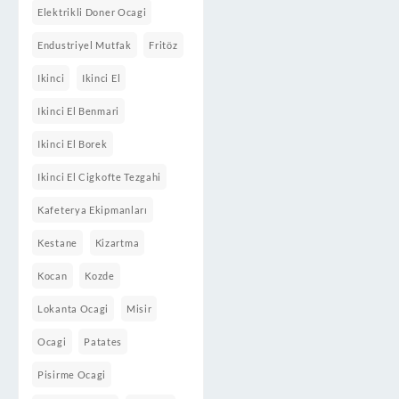
Elektrikli Doner Ocagi
Endustriyel Mutfak
Fritöz
Ikinci
Ikinci El
Ikinci El Benmari
Ikinci El Borek
Ikinci El Cigkofte Tezgahi
Kafeterya Ekipmanları
Kestane
Kizartma
Kocan
Kozde
Lokanta Ocagi
Misir
Ocagi
Patates
Pisirme Ocagi