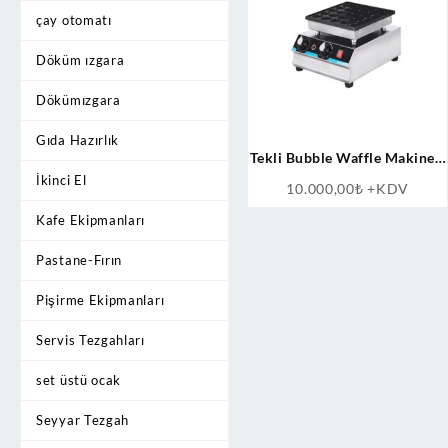
çay otomatı
Döküm ızgara
Dökümızgara
Gıda Hazırlık
Tekli Bubble Waffle Makinesi
Kapaksız
İkinci El
10.000,00
₺
+KDV
Kafe Ekipmanları
Pastane-Fırın
Pişirme Ekipmanları
Servis Tezgahları
set üstü ocak
Seyyar Tezgah