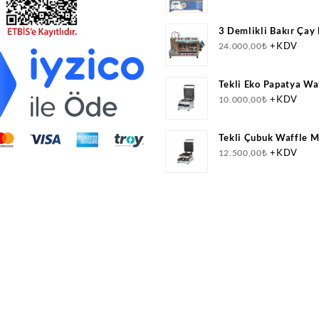
3 Demlikli Bakır Çay
Doğalgazlı(CNG)+Elek
+KDV
24.000,00
₺
Belgeli
Tekli Eko Papatya Wa
+KDV
10.000,00
₺
Tekli Çubuk Waffle M
Elektrikli
+KDV
12.500,00
₺