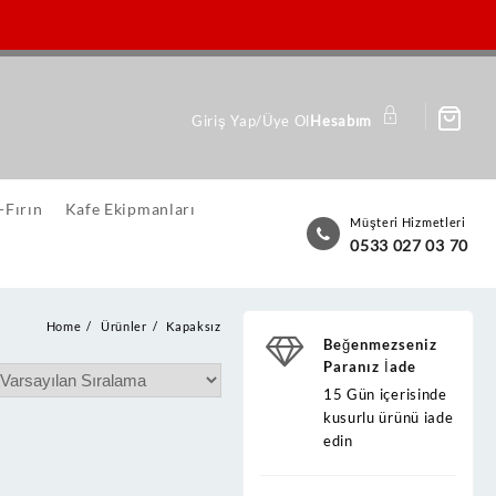
Giriş Yap/Üye Ol
Hesabım
-Fırın
Kafe Ekipmanları
Müşteri Hizmetleri
0533 027 03 70
Home
Ürünler
Kapaksız
Beğenmezseniz
Paranız İade
15 Gün içerisinde
kusurlu ürünü iade
edin