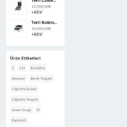
Tekli Çubuk
Waffle
12.500,00
₺
Makinesi
+KDV
Elektrikli
Tekli Bubble
Waffle
10.000,00
₺
Makinesi
+KDV
Kapaksız
Ürün Etiketleri
2
2.el
Bardakta
Benmari
Borek Tezgahi
Cigkofte Dolabi
Cigkofte Tezgahi
Doner Ocagi
El
Elektrikli