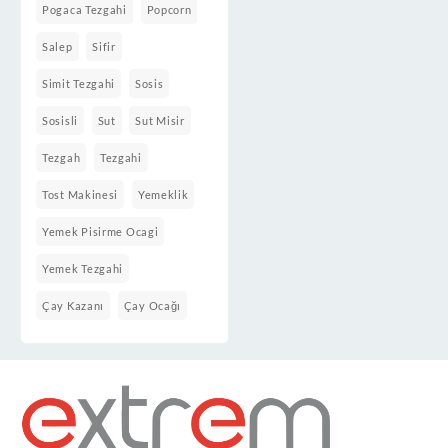
Pogaca Tezgahi
Popcorn
Salep
Sifir
Simit Tezgahi
Sosis
Sosisli
Sut
Sut Misir
Tezgah
Tezgahi
Tost Makinesi
Yemeklik
Yemek Pisirme Ocagi
Yemek Tezgahi
Çay Kazanı
Çay Ocağı