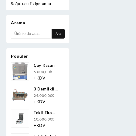
Soğutucu Ekipmanlar
Arama
Ara:
Ara
Popüler
Çay Kazanı
5.000,00
₺
+KDV
3 Demlikli
Bakır Çay
24.000,00
₺
Kazanı
+KDV
Doğalgazlı(CNG)+Elektrikli
Tekli Eko
Ce Belgeli
Papatya
10.000,00
₺
Waffle
+KDV
Makinesi