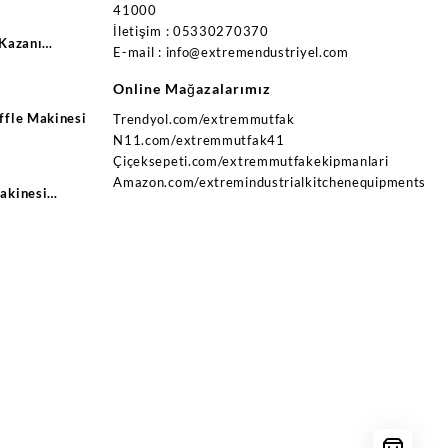
41000
İletişim : 05330270370
 Kazanı
E-mail : info@extremendustriyel.com
trikli Ce
Online Mağazalarımız
ffle Makinesi
Trendyol.com/extremmutfak
N11.com/extremmutfak41
Çiçeksepeti.com/extremmutfakekipmanlari
Amazon.com/extremindustrialkitchenequipments
akinesi