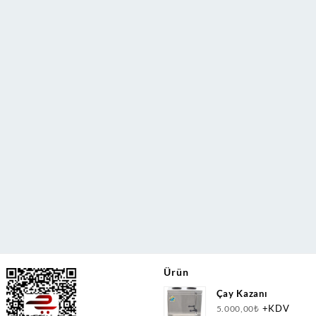
Ürün
Çay Kazanı
+KDV
5.000,00
₺