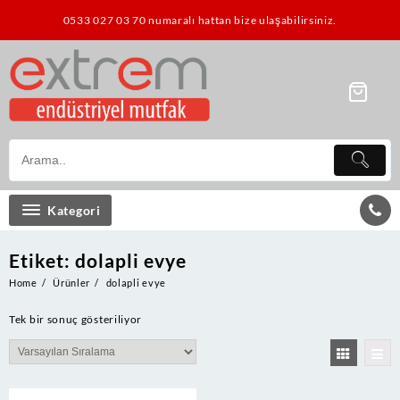
Skip
0533 027 03 70 numaralı hattan bize ulaşabilirsiniz.
to
content
Kategori
Etiket:
dolapli evye
Home
Ürünler
dolapli evye
Tek bir sonuç gösteriliyor