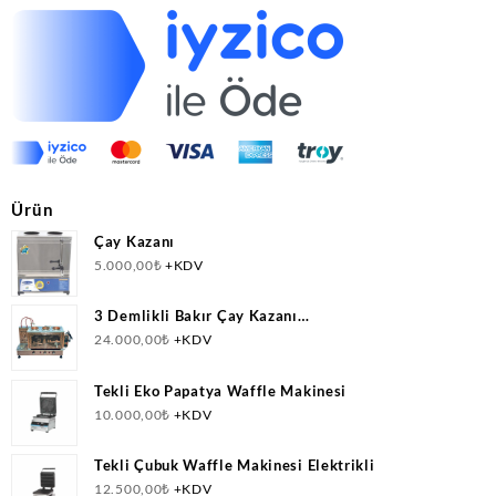
Ürün
Çay Kazanı
5.000,00
₺
+KDV
3 Demlikli Bakır Çay Kazanı
Doğalgazlı(CNG)+Elektrikli Ce Belgeli
24.000,00
₺
+KDV
Tekli Eko Papatya Waffle Makinesi
10.000,00
₺
+KDV
Tekli Çubuk Waffle Makinesi Elektrikli
12.500,00
₺
+KDV