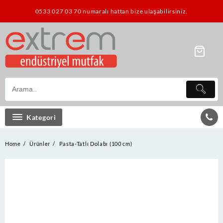
Skip
0533 027 03 70 numaralı hattan bize ulaşabilirsiniz.
to
content
Kategori
Home
Ürünler
Pasta-Tatlı Dolabı (100 cm)