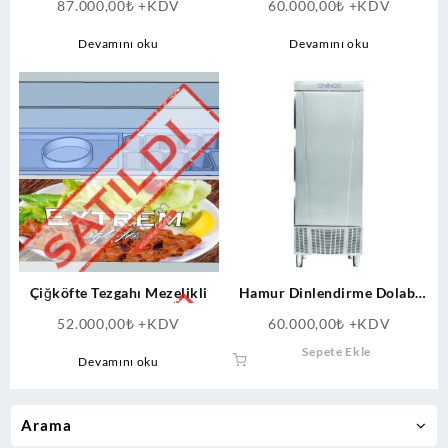
87.000,00
₺
+KDV
60.000,00
₺
+KDV
Devamını oku
Devamını oku
Çiğköfte Tezgahı Mezelikli
Hamur Dinlendirme Dolabı
40×60 cm
52.000,00
₺
+KDV
60.000,00
₺
+KDV
Sepete Ekle
Devamını oku
Arama