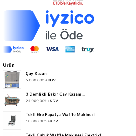
Ürün
Çay Kazanı
5.000,00
₺
+KDV
3 Demlikli Bakır Çay Kazanı
Doğalgazlı(CNG)+Elektrikli Ce Belgeli
24.000,00
₺
+KDV
Tekli Eko Papatya Waffle Makinesi
10.000,00
₺
+KDV
Tekli Çubuk Waffle Makinesi Elektrikli