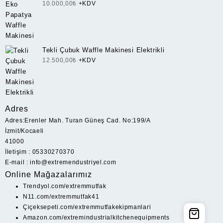
10.000,00
₺
+KDV
Tekli Çubuk Waffle Makinesi Elektrikli
12.500,00
₺
+KDV
Adres
Adres:Erenler Mah. Turan Güneş Cad. No:199/A
İzmit/Kocaeli
41000
İletişim : 05330270370
E-mail : info@extremendustriyel.com
Online Mağazalarımız
Trendyol.com/extremmutfak
N11.com/extremmutfak41
Çiçeksepeti.com/extremmutfakekipmanlari
Amazon.com/extremindustrialkitchenequipments