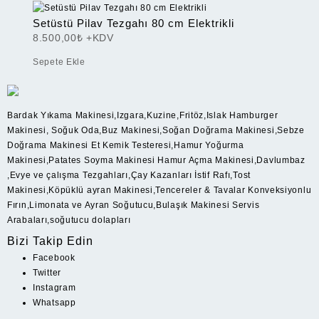
Setüstü Pilav Tezgahı 80 cm Elektrikli
8.500,00
₺
+KDV
Sepete Ekle
Bardak Yıkama Makinesi,Izgara,Kuzine,Fritöz,Islak Hamburger
Makinesi, Soğuk Oda,Buz Makinesi,Soğan Doğrama Makinesi,Sebze
Doğrama Makinesi Et Kemik Testeresi,Hamur Yoğurma
Makinesi,Patates Soyma Makinesi Hamur Açma Makinesi,Davlumbaz
,Evye ve çalışma Tezgahları,Çay Kazanları İstif Rafı,Tost
Makinesi,Köpüklü ayran Makinesi,Tencereler & Tavalar Konveksiyonlu
Fırın,Limonata ve Ayran Soğutucu,Bulaşık Makinesi Servis
Arabaları,soğutucu dolapları
Bizi Takip Edin
Facebook
Twitter
Instagram
Whatsapp