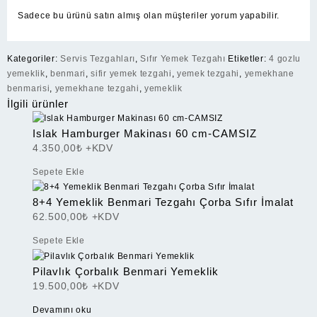
Sadece bu ürünü satın almış olan müşteriler yorum yapabilir.
Kategoriler:
Servis Tezgahları
,
Sıfır Yemek Tezgahı
Etiketler:
4 gozlu
yemeklik
,
benmari
,
sifir yemek tezgahi
,
yemek tezgahi
,
yemekhane
benmarisi
,
yemekhane tezgahi
,
yemeklik
İlgili ürünler
Islak Hamburger Makinası 60 cm-CAMSIZ
4.350,00
₺
+KDV
Sepete Ekle
8+4 Yemeklik Benmari Tezgahı Çorba Sıfır İmalat
62.500,00
₺
+KDV
Sepete Ekle
Pilavlık Çorbalık Benmari Yemeklik
19.500,00
₺
+KDV
Devamını oku