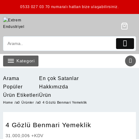
Skip
0533 027 03 70 numaralı hattan bize ulaşabilirsiniz.
to
content
Kategori
Arama
En çok Satanlar
Popüler
Hakkımızda
Ürün Etiketleri
Ürün
Home
Ürünler
4 Gözlü Benmari Yemeklik
4 Gözlü Benmari Yemeklik
31.000,00
₺
+KDV