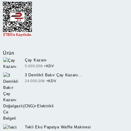
Ürün
Çay Kazanı
5.000,00
₺
+KDV
3 Demlikli Bakır Çay Kazanı
Doğalgazlı(CNG)+Elektrikli Ce Belgeli
24.000,00
₺
+KDV
Tekli Eko Papatya Waffle Makinesi