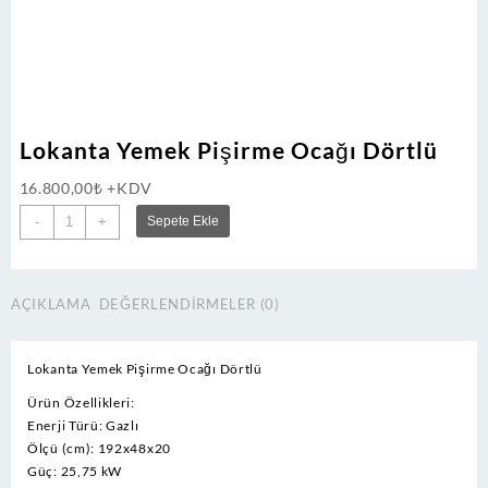
Lokanta Yemek Pişirme Ocağı Dörtlü
16.800,00
₺
+KDV
Lokanta
-
+
Sepete Ekle
Yemek
Pişirme
Ocağı
AÇIKLAMA
DEĞERLENDIRMELER (0)
Dörtlü
adet
Lokanta Yemek Pişirme Ocağı Dörtlü
Ürün Özellikleri:
Enerji Türü: Gazlı
Ölçü (cm): 192x48x20
Güç: 25,75 kW