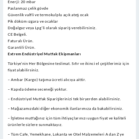
Enerji: 20 mbar
Paslanmaz çelik gövde
Güvenlik valfli ve termokulplu açık ateş ocak
Pik döküm ızgara ve ocaklar
Doğalgaz veya Lpg’li olarak sipariş verebilirsiniz.
CE Belgeli.
Faturalı Ürün.
Garantili Ürün.
Extrem Endüstriyel Mutfak Ekipmanları
Türkiye’nin Her Bölgesine teslimat. Sıfır ve ikinci el çeşitlerimiz için
fiyat alabilirsiniz.
– Ambar (Kargo) taşıma ücreti alıcıya aittir.
– Kapıda ödeme seceneği yoktur.
– Endüstriyel Mutfak Siparişlerinizi tek biryerden alabilirsiniz.
– Mağazamızdaki diğer ekonomik ilanlarımıza da bakabilirsiniz.
– İşletme mutfağınız için tüm ihtiyaçlarınızı uygun fiyat ve kaliteli
ürünlerle sizlere sunmaktayız.
– Tüm Cafe, Yemekhane, Lokanta ve Otel Malzemeleri A dan Z ye