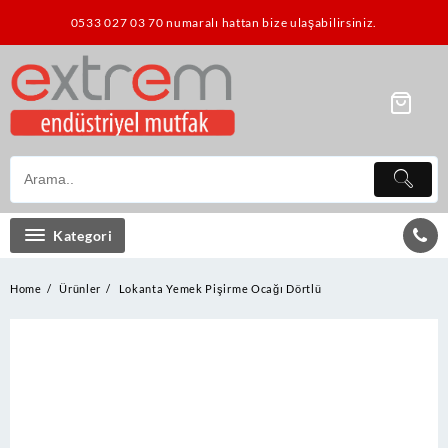
Skip
0533 027 03 70 numaralı hattan bize ulaşabilirsiniz.
to
content
Kategori
Home
Ürünler
Lokanta Yemek Pişirme Ocağı Dörtlü