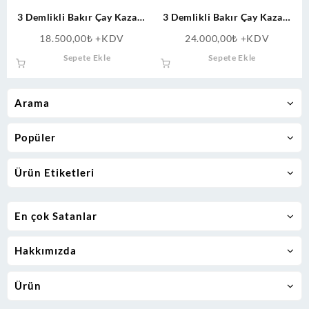
3 Demlikli Bakır Çay Kazanı
3 Demlikli Bakır Çay Kazanı
Tüplü(lpg)+elektrikli Ce
Doğalgazlı(CNG)+Elektrikli
18.500,00
₺
+KDV
24.000,00
₺
+KDV
Belgeli
Ce Belgeli
Sepete Ekle
Sepete Ekle
Arama
Popüler
Ürün Etiketleri
En çok Satanlar
Hakkımızda
Ürün