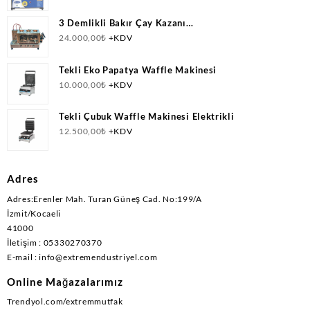
3 Demlikli Bakır Çay Kazanı
Doğalgazlı(CNG)+Elektrikli Ce Belgeli
24.000,00
₺
+KDV
Tekli Eko Papatya Waffle Makinesi
10.000,00
₺
+KDV
Tekli Çubuk Waffle Makinesi Elektrikli
12.500,00
₺
+KDV
Adres
Adres:Erenler Mah. Turan Güneş Cad. No:199/A
İzmit/Kocaeli
41000
İletişim : 05330270370
E-mail : info@extremendustriyel.com
Online Mağazalarımız
Trendyol.com/extremmutfak