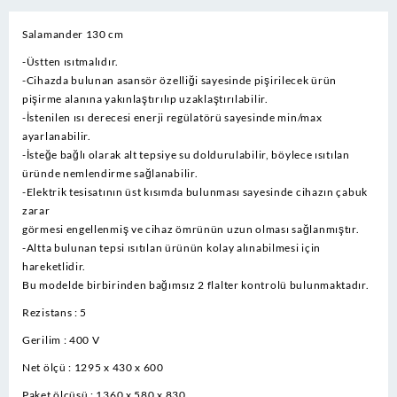
Salamander 130 cm
-Üstten ısıtmalıdır.
-Cihazda bulunan asansör özelliği sayesinde pişirilecek ürün
pişirme alanına yakınlaştırılıp uzaklaştırılabilir.
-İstenilen ısı derecesi enerji regülatörü sayesinde min/max
ayarlanabilir.
-İsteğe bağlı olarak alt tepsiye su doldurulabilir, böylece ısıtılan
üründe nemlendirme sağlanabilir.
-Elektrik tesisatının üst kısımda bulunması sayesinde cihazın çabuk
zarar
görmesi engellenmiş ve cihaz ömrünün uzun olması sağlanmıştır.
-Altta bulunan tepsi ısıtılan ürünün kolay alınabilmesi için
hareketlidir.
Bu modelde birbirinden bağımsız 2 flalter kontrolü bulunmaktadır.
Rezistans : 5
Gerilim : 400 V
Net ölçü : 1295 x 430 x 600
Paket ölçüsü : 1360 x 580 x 830