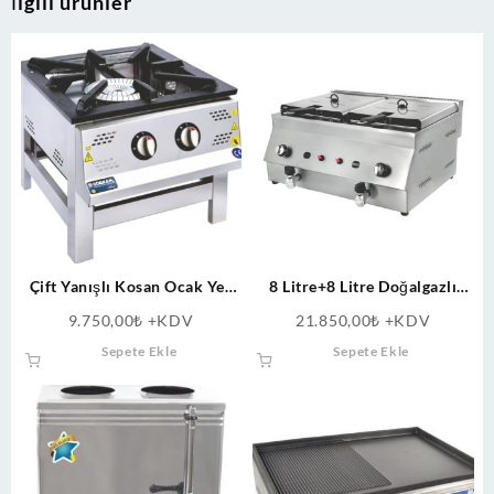
İlgili ürünler
Çift Yanışlı Kosan Ocak Yer
8 Litre+8 Litre Doğalgazlı
Ocağı Lokanta Tipi
Fritöz Tahliye Vanalı
9.750,00
₺
+KDV
21.850,00
₺
+KDV
Sepete Ekle
Sepete Ekle