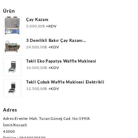
Ürün
Çay Kazanı
5.000,00
₺
+KDV
3 Demlikli Bakır Çay Kazanı
Doğalgazlı(CNG)+Elektrikli Ce Belgeli
24.000,00
₺
+KDV
Tekli Eko Papatya Waffle Makinesi
10.000,00
₺
+KDV
Tekli Çubuk Waffle Makinesi Elektrikli
12.500,00
₺
+KDV
Adres
Adres:Erenler Mah. Turan Güneş Cad. No:199/A
İzmit/Kocaeli
41000
İletişim : 05330270370