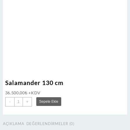
Salamander 130 cm
36.500,00
₺
+KDV
Salamander
-
+
Sepete Ekle
130
cm
adet
AÇIKLAMA
DEĞERLENDIRMELER (0)