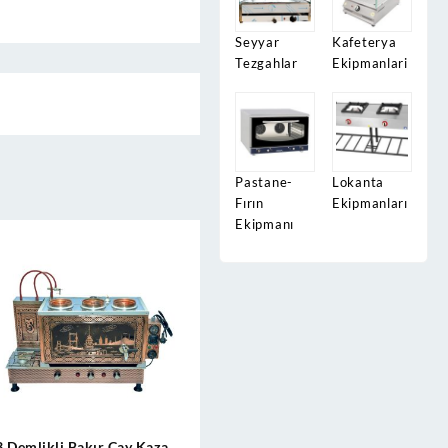
Seyyar
Kafeterya
Tezgahlar
Ekipmanlari
Pastane-
Lokanta
Fırın
Ekipmanları
Ekipmanı
3 Demlikli Bakır Çay Kazanı