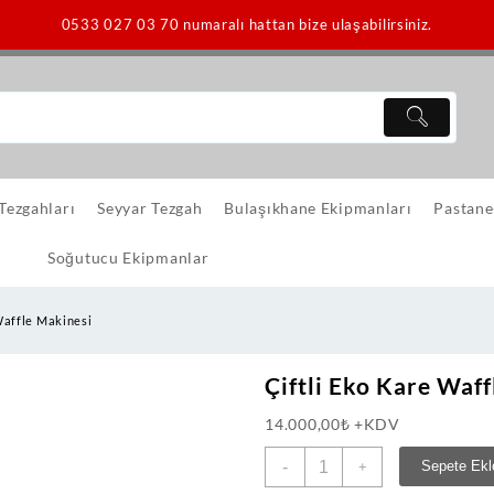
0533 027 03 70 numaralı hattan bize ulaşabilirsiniz.
 Tezgahları
Seyyar Tezgah
Bulaşıkhane Ekipmanları
Pastane
Soğutucu Ekipmanlar
Waffle Makinesi
Çiftli Eko Kare Waf
14.000,00
₺
+KDV
Çiftli
-
Sepete Ekl
+
Eko