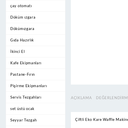
çay otomatı
Döküm ızgara
Dökümızgara
Gıda Hazırlık
İkinci El
Kafe Ekipmanları
Pastane-Fırın
Pişirme Ekipmanları
Servis Tezgahları
AÇIKLAMA
DEĞERLENDIRME
set üstü ocak
Çiftli Eko Kare Waffle Makin
Seyyar Tezgah