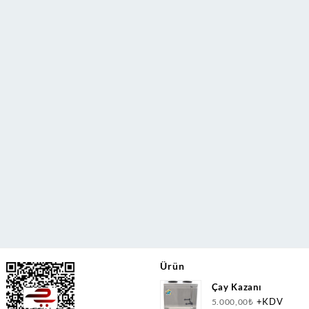
Ürün
Çay Kazanı
+KDV
5.000,00
₺