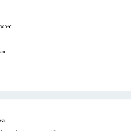
 300°C
 cm
dı.