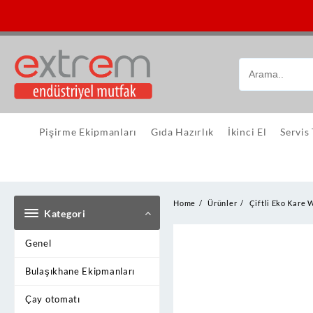
Skip
to
content
Pişirme Ekipmanları
Gıda Hazırlık
İkinci El
Servis
Home
Ürünler
Çiftli Eko Kare 
Kategori
Genel
Bulaşıkhane Ekipmanları
Çay otomatı