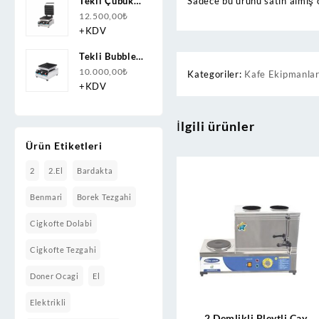
Sadece bu ürünü satın almış 
Tekli Çubuk
Waffle
12.500,00
₺
Makinesi
+KDV
Elektrikli
Tekli Bubble
Waffle
10.000,00
₺
Kategoriler:
Kafe Ekipmanlar
Makinesi
+KDV
Kapaksız
İlgili ürünler
Ürün Etiketleri
2
2.el
Bardakta
Benmari
Borek Tezgahi
Cigkofte Dolabi
Cigkofte Tezgahi
Doner Ocagi
El
Elektrikli
2 Demlikli Pleytli Çay