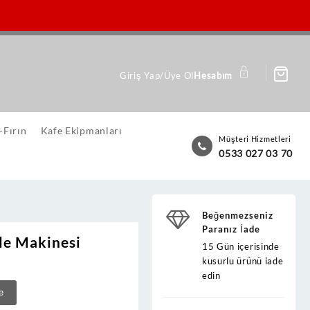
Giriş Yap/Üye Ol
Hesabım
-Fırın
Kafe Ekipmanları
Müşteri Hizmetleri
0533 027 03 70
Beğenmezseniz
Paranız İade
fle Makinesi
15 Gün içerisinde
kusurlu ürünü iade
edin
e