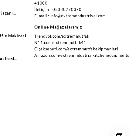
41000
İletişim : 05330270370
 Kazanı
E-mail : info@extremendustriyel.com
trikli Ce
Online Mağazalarımız
ffle Makinesi
Trendyol.com/extremmutfak
N11.com/extremmutfak41
Çiçeksepeti.com/extremmutfakekipmanlari
Amazon.com/extremindustrialkitchenequipments
akinesi