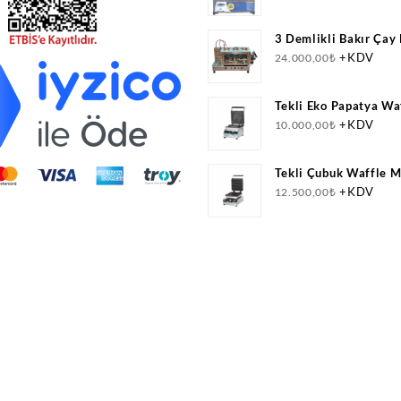
3 Demlikli Bakır Çay
Doğalgazlı(CNG)+Elek
+KDV
24.000,00
₺
Belgeli
Tekli Eko Papatya Wa
+KDV
10.000,00
₺
Tekli Çubuk Waffle M
Elektrikli
+KDV
12.500,00
₺