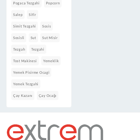
Pogaca Tezgahi
Popcorn
Salep
Sifir
Simit Tezgahi
Sosis
Sosisli
Sut
Sut Misir
Tezgah
Tezgahi
Tost Makinesi
Yemeklik
Yemek Pisirme Ocagi
Yemek Tezgahi
Çay Kazanı
Çay Ocağı