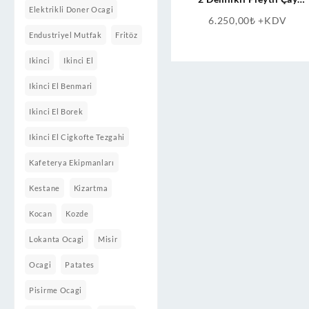
Elektrikli Doner Ocagi
Kazanı
6.250,00
₺
+KDV
Endustriyel Mutfak
Fritöz
Ikinci
Ikinci El
Ikinci El Benmari
Ikinci El Borek
Ikinci El Cigkofte Tezgahi
Kafeterya Ekipmanları
Kestane
Kizartma
Kocan
Kozde
Lokanta Ocagi
Misir
Ocagi
Patates
Pisirme Ocagi