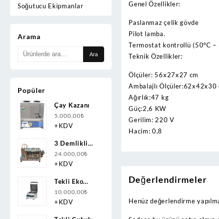
Genel Özellikler:
Soğutucu Ekipmanlar
Paslanmaz çelik gövde
Pilot lamba.
Arama
Termostat kontrollü (50°C –
Ara:
Ara
Teknik Özellikler:
Ölçüler: 56x27x27 cm
Ambalajlı Ölçüler:62x42x30
Popüler
Ağırlık:47 kg
Çay Kazanı
Güç:2,6 KW
5.000,00
₺
Gerilim: 220 V
+KDV
Hacim: 0,8
3 Demlikli
Bakır Çay
24.000,00
₺
Kazanı
+KDV
Doğalgazlı(CNG)+Elektrikli
Değerlendirmeler
Tekli Eko
Ce Belgeli
Papatya
10.000,00
₺
Henüz değerlendirme yapılma
Waffle
+KDV
Makinesi