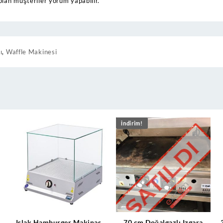
olan müşteriler yorum yapabilir.
ı
,
Waffle Makinesi
İndirim!
Islak Hamburger Makinası
70 cm Doğalgazlı Izgara