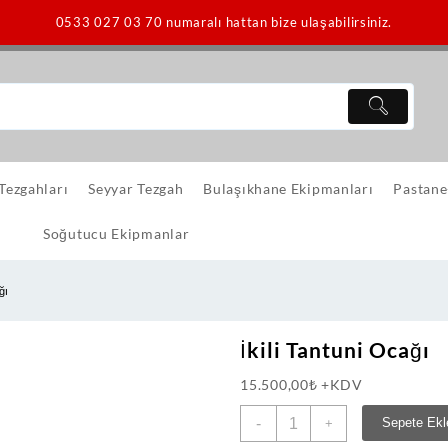
0533 027 03 70 numaralı hattan bize ulaşabilirsiniz.
 Tezgahları
Seyyar Tezgah
Bulaşıkhane Ekipmanları
Pastane
Soğutucu Ekipmanlar
ğı
İkili Tantuni Ocağı
15.500,00
₺
+KDV
İkili
-
Sepete Ekl
+
Tantuni