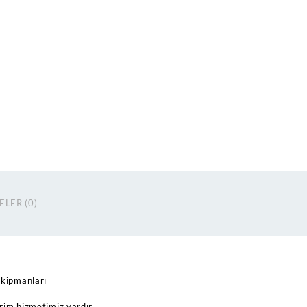
Ocağı
adet
LER (0)
kipmanları
rim hizmetimiz vardır.