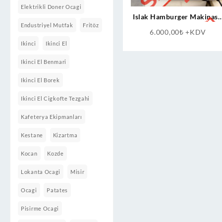
Elektrikli Doner Ocagi
Islak Hamburger Makinası
Endustriyel Mutfak
Fritöz
Elektrikli-Sıfır-Hamburge
6.000,00
₺
+KDV
Makinesi
Ikinci
Ikinci El
Ikinci El Benmari
Ikinci El Borek
Ikinci El Cigkofte Tezgahi
Kafeterya Ekipmanları
Kestane
Kizartma
Kocan
Kozde
Lokanta Ocagi
Misir
Ocagi
Patates
Pisirme Ocagi