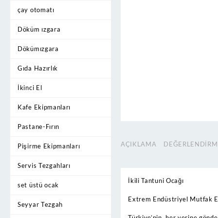
çay otomatı
Döküm ızgara
Dökümızgara
Gıda Hazırlık
İkinci El
Kafe Ekipmanları
Pastane-Fırın
AÇIKLAMA
DEĞERLENDIRME
Pişirme Ekipmanları
Servis Tezgahları
İkili Tantuni Ocağı
set üstü ocak
Extrem Endüstriyel Mutfak E
Seyyar Tezgah
Türkiye’nin her yerine gönde