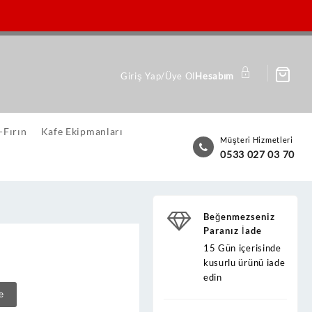
Giriş Yap/Üye Ol
Hesabım
-Fırın
Kafe Ekipmanları
Müşteri Hizmetleri
0533 027 03 70
Beğenmezseniz
Paranız İade
15 Gün içerisinde
kusurlu ürünü iade
edin
e