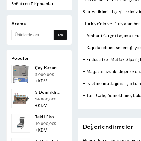
Soğutucu Ekipmanlar
Sıfır ve ikinci el çeşitlerimiz i
Arama
-Türkiye’nin ve Dünyanın her
Ara:
– Ambar (Kargo) taşıma ücreti
Ara
– Kapıda ödeme seceneği yok
Popüler
– Endüstriyel Mutfak Siparişle
Çay Kazanı
– Mağazamızdaki diğer ekonom
5.000,00
₺
+KDV
– İşletme mutfağınız için tüm 
3 Demlikli
– Tüm Cafe, Yemekhane, Loka
Bakır Çay
24.000,00
₺
Kazanı
+KDV
Doğalgazlı(CNG)+Elektrikli
Tekli Eko
Ce Belgeli
Papatya
10.000,00
₺
Değerlendirmeler
Waffle
+KDV
Makinesi
Henüz değerlendirme yapılma