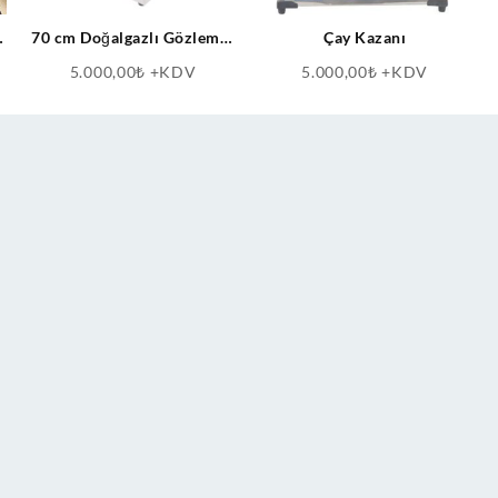
-
70 cm Doğalgazlı Gözleme-
Çay Kazanı
r
Sucuk Kızartma Izgara Pleyt
5.000,00
₺
+KDV
5.000,00
₺
+KDV