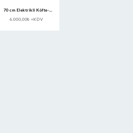
70 cm Elektrikli Köfte-
Sucuk Kızartma Döküm
6.000,00
₺
+KDV
Izgara