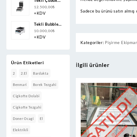
Tekli Çubuk
Waffle
12.500,00
₺
Sadece bu ürünü satın almış 
Makinesi
+KDV
Elektrikli
Tekli Bubble
Waffle
10.000,00
₺
Makinesi
+KDV
Kategoriler:
Pişirme Ekipman
Kapaksız
Ürün Etiketleri
İlgili ürünler
2
2.el
Bardakta
Benmari
Borek Tezgahi
Cigkofte Dolabi
Cigkofte Tezgahi
Doner Ocagi
El
Elektrikli