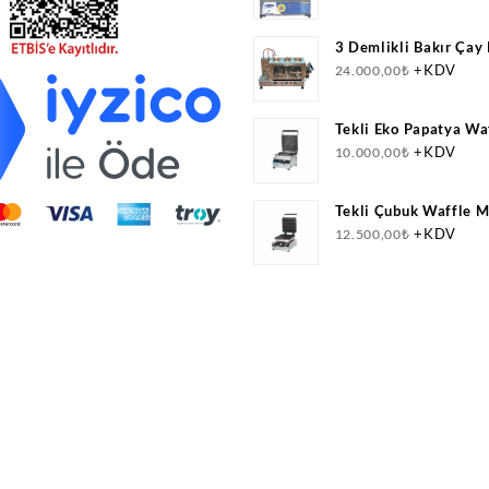
3 Demlikli Bakır Çay
Doğalgazlı(CNG)+Elek
+KDV
24.000,00
₺
Belgeli
Tekli Eko Papatya Wa
+KDV
10.000,00
₺
Tekli Çubuk Waffle M
Elektrikli
+KDV
12.500,00
₺