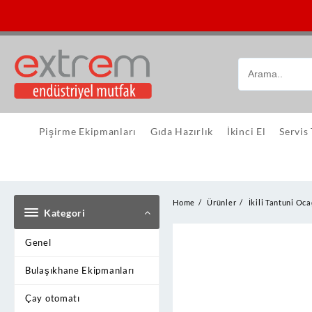
Skip
to
content
Pişirme Ekipmanları
Gıda Hazırlık
İkinci El
Servis
Home
Ürünler
İkili Tantuni Oca
Kategori
Genel
Bulaşıkhane Ekipmanları
Çay otomatı