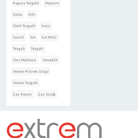
Pogaca Tezgahi
Popcorn
Salep
Sifir
Simit Tezgahi
Sosis
Sosisli
Sut
Sut Misir
Tezgah
Tezgahi
Tost Makinesi
Yemeklik
Yemek Pisirme Ocagi
Yemek Tezgahi
Çay Kazanı
Çay Ocağı