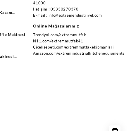
41000
İletişim : 05330270370
 Kazanı
E-mail : info@extremendustriyel.com
trikli Ce
Online Mağazalarımız
ffle Makinesi
Trendyol.com/extremmutfak
N11.com/extremmutfak41
Çiçeksepeti.com/extremmutfakekipmanlari
Amazon.com/extremindustrialkitchenequipments
akinesi