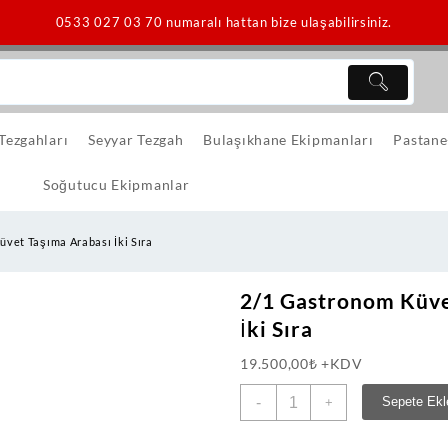
0533 027 03 70 numaralı hattan bize ulaşabilirsiniz.
 Tezgahları
Seyyar Tezgah
Bulaşıkhane Ekipmanları
Pastane
Soğutucu Ekipmanlar
vet Taşıma Arabası İki Sıra
2/1 Gastronom Küve
İki Sıra
19.500,00
₺
+KDV
2/1
-
Sepete Ekl
+
Gastronom
Küvet