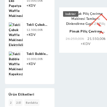
Papatya
10.000,00
₺
Waffle
+KDV
Makinesi
İndirim!
Tekli Çubuk
Waffle
12.500,00
₺
Pimak Piliç Çevirme
Makinesi
+KDV
Makinesi Tamburlu
Orijinal
26.250,00
₺
21.550,00
₺
Elektrikli
Dinlendirme Gazlı 25 Piliç
fiyat:
+KDV
26.250,00₺.
Tekli Bubble
Waffle
10.000,00
₺
Makinesi
+KDV
Kapaksız
Ürün Etiketleri
2
2.el
Bardakta