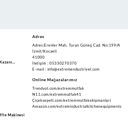
Adres
Adres:Erenler Mah. Turan Güneş Cad. No:199/A
İzmit/Kocaeli
41000
 Kazanı
İletişim : 05330270370
trikli Ce
E-mail : info@extremendustriyel.com
Online Mağazalarımız
Trendyol.com/extremmutfak
N11.com/extremmutfak41
Çiçeksepeti.com/extremmutfakekipmanlari
Amazon.com/extremindustrialkitchenequipments
ffle Makinesi