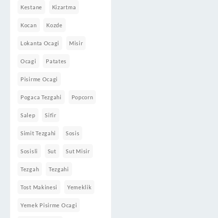
Kestane
Kizartma
Kocan
Kozde
Lokanta Ocagi
Misir
Ocagi
Patates
Pisirme Ocagi
Pogaca Tezgahi
Popcorn
Salep
Sifir
Simit Tezgahi
Sosis
Sosisli
Sut
Sut Misir
Tezgah
Tezgahi
Tost Makinesi
Yemeklik
Yemek Pisirme Ocagi