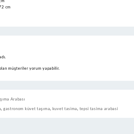
 cm
72 cm
dı.
olan müşteriler yorum yapabilir.
şıma Arabası
a
,
gastronom küvet taşıma
,
kuvet tasima
,
tepsi tasima arabasi