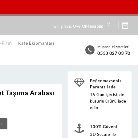
Giriş Yap/Üye Ol
Hesabım
-Fırın
Kafe Ekipmanları
Müşteri Hizmetleri
0533 027 03 70
Beğenmezseniz
Paranız İade
t Taşıma Arabası
15 Gün içerisinde
kusurlu ürünü iade
edin
e
100% Güvenli
3D Secure ile