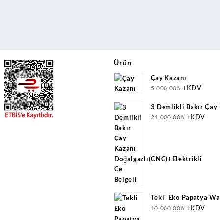
Ürün
Çay Kazanı
+KDV
5.000,00
₺
3 Demlikli Bakır Çay
Doğalgazlı(CNG)+Elek
+KDV
24.000,00
₺
Belgeli
Tekli Eko Papatya Wa
+KDV
10.000,00
₺