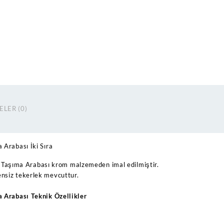
Taşıma
Arabası
İki
Sıra
adet
LER (0)
Arabası İki Sıra
aşıma Arabası krom malzemeden imal edilmiştir.
rensiz tekerlek mevcuttur.
 Arabası Teknik Özellikler