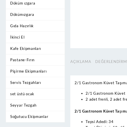
Döküm ızgara
Dökümızgara
Gıda Hazırlık
İkinci El
Kafe Ekipmanları
Pastane-Fırın
AÇIKLAMA
DEĞERLENDIRME
Pişirme Ekipmanları
Servis Tezgahları
2/1 Gastronom Küvet Taşıma 
2/1 Gastronom Küvet T
set üstü ocak
2 adet frenli, 2 adet f
Seyyar Tezgah
2/1 Gastronom Küvet Taşıma
Soğutucu Ekipmanlar
Tepsi Adedi: 34