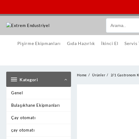
Skip
to
content
Pişirme Ekipmanları
Gıda Hazırlık
İkinci El
Servis
Home
Ürünler
2/1 Gastronom Kü
Kategori
Genel
Bulaşıkhane Ekipmanları
Çay otomatı
çay otomatı