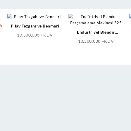
Pilav Tezgahı ve Benmari
Endüstriyel Blendır
19.500,00
₺
+KDV
Parçamalama Makinesi S25
10.500,00
₺
+KDV
Şu
andaki
fiyat:
21.550,00₺.