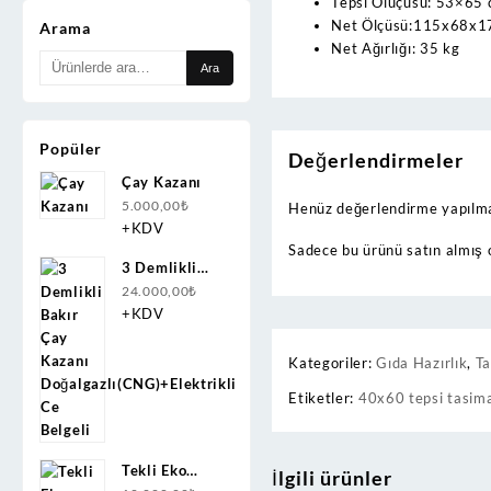
Tepsi Ölüçüsü: 53×65
Net Ölçüsü:115x68x1
Arama
Net Ağırlığı: 35 kg
Ara:
Ara
Popüler
Değerlendirmeler
Çay Kazanı
5.000,00
₺
Henüz değerlendirme yapılma
+KDV
Sadece bu ürünü satın almış 
3 Demlikli
Bakır Çay
24.000,00
₺
Kazanı
+KDV
Doğalgazlı(CNG)+Elektrikli
Ce Belgeli
Kategoriler:
Gıda Hazırlık
,
Ta
Etiketler:
40x60 tepsi tasim
Tekli Eko
İlgili ürünler