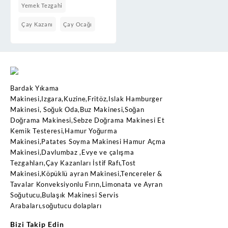
Yemek Tezgahi
Çay Kazanı
Çay Ocağı
Bardak Yıkama
Makinesi,Izgara,Kuzine,Fritöz,Islak Hamburger
Makinesi, Soğuk Oda,Buz Makinesi,Soğan
Doğrama Makinesi,Sebze Doğrama Makinesi Et
Kemik Testeresi,Hamur Yoğurma
Makinesi,Patates Soyma Makinesi Hamur Açma
Makinesi,Davlumbaz ,Evye ve çalışma
Tezgahları,Çay Kazanları İstif Rafı,Tost
Makinesi,Köpüklü ayran Makinesi,Tencereler &
Tavalar Konveksiyonlu Fırın,Limonata ve Ayran
Soğutucu,Bulaşık Makinesi Servis
Arabaları,soğutucu dolapları
Bizi Takip Edin