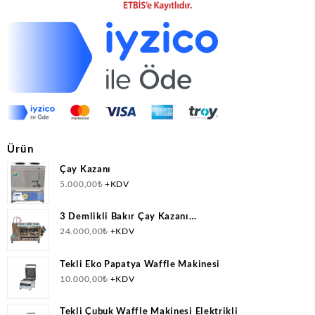
Ürün
Çay Kazanı
5.000,00
₺
+KDV
3 Demlikli Bakır Çay Kazanı
Doğalgazlı(CNG)+Elektrikli Ce Belgeli
24.000,00
₺
+KDV
Tekli Eko Papatya Waffle Makinesi
10.000,00
₺
+KDV
Tekli Çubuk Waffle Makinesi Elektrikli