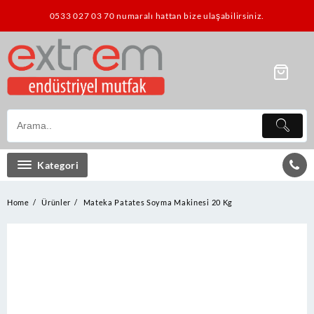
Skip
0533 027 03 70 numaralı hattan bize ulaşabilirsiniz.
to
content
Kategori
Home
Ürünler
Mateka Patates Soyma Makinesi 20 Kg