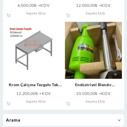
6.000,00
₺
+KDV
12.000,00
₺
+KDV
Sepete Ekle
Sepete Ekle
Krom Çalışma Tezgahı Tek
Endüstriyel Blendır
Çekmeceli
Parçamalama Makinesi S25
12.200,00
₺
+KDV
10.500,00
₺
+KDV
Sepete Ekle
Sepete Ekle
Arama