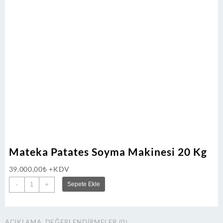
Mateka Patates Soyma Makinesi 20 Kg
39.000,00
₺
+KDV
Mateka
-
+
Sepete Ekle
Patates
Soyma
Makinesi
AÇIKLAMA
DEĞERLENDIRMELER (0)