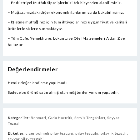
– Endüstriyel Mutfak Siparişlerinizi tek biryerden alabilirsiniz.
– Mağazamızdaki diğer ekonomik ilanlarımıza da bakabilirsiniz.
– İşletme mutfağınız için tüm ihtiyaçlarınızı uygun fiyat ve kaliteli
ürünlerle sizlere sunmaktayız.
– Tüm Cafe, Yemekhane, Lokanta ve Otel Malzemeleri A dan Z ye
bulunur.
Değerlendirmeler
Henüz değerlendirme yapılmadı.
Sadece bu ürünü satın almış olan müşteriler yorum yapabilir.
Kategoriler:
Benmari
,
Gıda Hazırlık
,
Servis Tezgahları
,
Seyyar
Tezgah
Etiketler:
ciger bolmeli pilav tezgahi
,
pilav tezgahi
,
pilavlik tezgah
,
seyyar pilav tezgahi