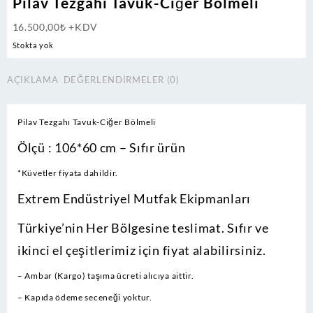
Pilav Tezgahı Tavuk-Ciğer Bölmeli
16.500,00
₺
+KDV
Stokta yok
AÇIKLAMA
DEĞERLENDIRMELER (0)
Pilav Tezgahı Tavuk-Ciğer Bölmeli
Ölçü : 106*60 cm – Sıfır ürün
*Küvetler fiyata dahildir.
Extrem Endüstriyel Mutfak Ekipmanları
Türkiye’nin Her Bölgesine teslimat.
Sıfır ve
ikinci el çeşitlerimiz için fiyat alabilirsiniz.
– Ambar (Kargo) taşıma ücreti alıcıya aittir.
– Kapıda ödeme seceneği yoktur.