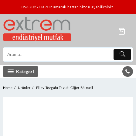
Skip
0533 027 03 70 numaralı hattan bize ulaşabilirsiniz.
to
content
Kategori
Home
Ürünler
Pilav Tezgahı Tavuk-Ciğer Bölmeli