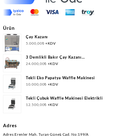
Ürün
Çay Kazanı
5.000,00
₺
+KDV
3 Demlikli Bakır Çay Kazanı
Doğalgazlı(CNG)+Elektrikli Ce Belgeli
24.000,00
₺
+KDV
Tekli Eko Papatya Waffle Makinesi
10.000,00
₺
+KDV
Tekli Çubuk Waffle Makinesi Elektrikli
12.500,00
₺
+KDV
Adres
Adres:Erenler Mah. Turan Güneş Cad. No:199/A