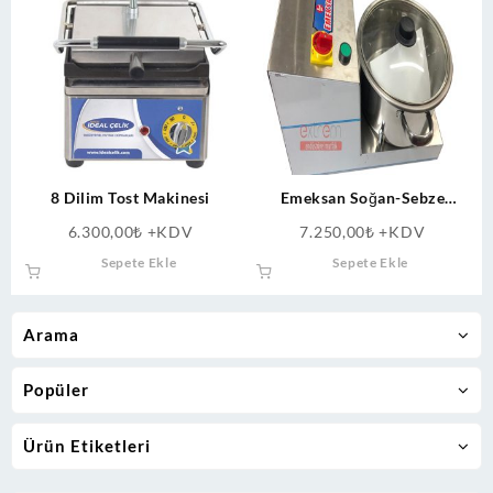
8 Dilim Tost Makinesi
Emeksan Soğan-Sebze
Doğrama Makinesi Sebze
6.300,00
₺
+KDV
7.250,00
₺
+KDV
Öğütme Makinası
Sepete Ekle
Sepete Ekle
Arama
Popüler
Ürün Etiketleri