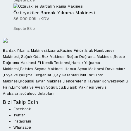
Sepete Ekle
Öztiryakiler Bardak Yıkama Makinesi
36.000,00
₺
+KDV
Sepete Ekle
Bardak Yıkama Makinesi,Izgara,Kuzine,Fritöz,Islak Hamburger
Makinesi, Soğuk Oda,Buz Makinesi,Soğan Doğrama Makinesi,Sebze
Doğrama Makinesi Et Kemik Testeresi,Hamur Yoğurma
Makinesi,Patates Soyma Makinesi Hamur Açma Makinesi,Davlumbaz
,Evye ve çalışma Tezgahları,Çay Kazanları İstif Rafı,Tost
Makinesi,Köpüklü ayran Makinesi,Tencereler & Tavalar Konveksiyonlu
Fırın,Limonata ve Ayran Soğutucu,Bulaşık Makinesi Servis
Arabaları,soğutucu dolapları
Bizi Takip Edin
Facebook
Twitter
Instagram
Whatsapp