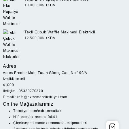
10.000,00
₺
+KDV
Tekli Çubuk Waffle Makinesi Elektrikli
12.500,00
₺
+KDV
Adres
Adres:Erenler Mah. Turan Güneş Cad. No:199/A
İzmit/Kocaeli
41000
İletişim : 05330270370
E-mail : info@extremendustriyel.com
Online Mağazalarımız
Trendyol.com/extremmutfak
N11.com/extremmutfak41
Çiçeksepeti.com/extremmutfakekipmanlari
Amazon.com/extremindustrialkitchenequipments