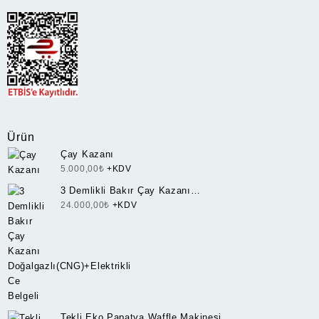
Ürün
Çay Kazanı
5.000,00
₺
+KDV
3 Demlikli Bakır Çay Kazanı
Doğalgazlı(CNG)+Elektrikli Ce Belgeli
24.000,00
₺
+KDV
Tekli Eko Papatya Waffle Makinesi