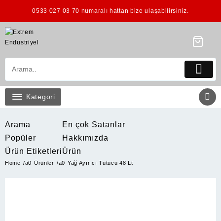
Skip
0533 027 03 70 numaralı hattan bize ulaşabilirsiniz.
to
content
Kategori
Arama
En çok Satanlar
Popüler
Hakkımızda
Ürün Etiketleri
Ürün
Home
Ürünler
Yağ Ayırıcı Tutucu 48 Lt