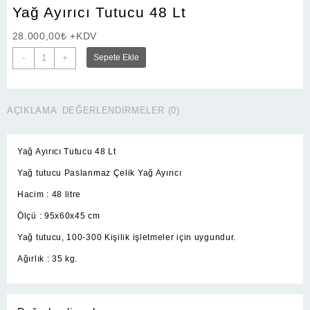
Yağ Ayırıcı Tutucu 48 Lt
28.000,00
₺
+KDV
Yağ
-
+
Sepete Ekle
Ayırıcı
Tutucu
48
AÇIKLAMA
DEĞERLENDIRMELER (0)
Lt
adet
Yağ Ayırıcı Tutucu 48 Lt
Yağ tutucu Paslanmaz Çelik Yağ Ayırıcı
Hacim : 48 litre
Ölçü : 95x60x45 cm
Yağ tutucu, 100-300 Kişilik işletmeler için uygundur.
Ağırlık : 35 kg.